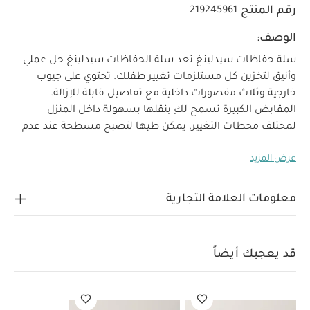
رقم المنتج
219245961
الوصف:
سلة حفاظات سيدلينغ
تعد سلة الحفاظات سيدلينغ حل عملي
وأنيق لتخزين كل مستلزمات تغيير طفلك. تحتوي على جيوب
خارجية وثلاث مقصورات داخلية مع تفاصيل قابلة للإزالة.
المقابض الكبيرة تسمح لكِ بنقلها بسهولة داخل المنزل
لمختلف محطات التغيير. يمكن طيها لتصبح مسطحة عند عدم
الاستخدام. مصنوعة من قماش قطني عضوي ناعم بنسيج
عرض المزيد
الوافل وبطبعة جميلة بلون سيدلينج، متناسقة مع مجموعة
ويلكوم تو ذا وورلد سيدلينغ
لماذا تختارينها؟
جيوب خارجية
وثلاث مقصورات داخلية مع تفاصيل قابلة للإزالة.
تحافظ
معلومات العلامة التجارية
على جميع مستلزمات التغيير في مكان واحد.
مقابض كبيرة
لتسهيل حملها ونقلها داخل المنزل حسب الحاجة.
الخصائص:
ثلاث مقصورات داخلية لتنظيم الحفاضات، المناديل، وجميع
قد يعجبك أيضاً
مستلزمات التغيير الأخرى.
تفاصيل مقصورات قابلة للإزالة.
جيوب خارجية للأغراض الصغيرة.
مقابض كبيرة لتسهيل
الحمل والتنقل داخل المنزل بسهولة.
يمكن طيها لتصبح