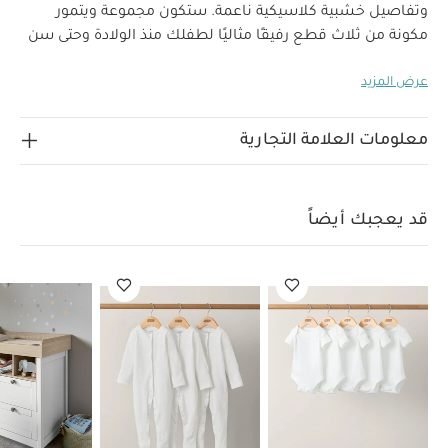
وتفاصيل خشبية كلاسيكية ناعمة.
ستكون مجموعة ويتمور
مكونة من ثلاث قطع رفيقًا مثاليًا لطفلك منذ الولادة وحتى سن
المشي وما بعده؛ فهي تشمل مهد قابل للتحويل إلى سرير
عرض المزيد
أطفال بسن المشي وخزانة أدراج مزودة بوحدة تغيير قابلة للإزالة
وأدراج كبيرة وعميقة، وخزانة ملابس بقضيب قابل للإزالة لتنظيم
ملابس طفلك وأغراضه بكل سهولة. كما يتميز المهد بقاعدة
معلومات العلامة التجارية
قابلة للتعديل إلى 3 وضعيات ارتفاع لضمان الحفاظ على سلامة
الطفل أثناء النمو وراحته في أوقات النوم.
لماذا تشترين هذا
المنتج؟
تصميم باللونين الأبيض أو الرمادي بمقابض خشبية
قد يعجبك أيضاً
يمكنك الاحتفاظ بطاولة التغيير عندما يكبر طفلك بفضل
وحدة التغيير القابلة للإزالة
3 أدراج كبيرة بمساحة واسعة
لتخزين الملابس والحفاضات
مواصفات المنتج:
الطول
(الجهة الأمامية من اليسار لليمين): 96.6 × العرض: 53.5 ×
الارتفاع: 92.6 سم
منذ الولادة حتى 11 كغم (12 شهرًا تقريبًا)
أقصى وزن للطفل: 11 كغم
قد يعجبك أيضاً:
طقم ألبسة
قطعة واحدة بأكمام قصيرة قماش عضوي بلون أبيض - 5 قطع
طقم
بيجاما قطعة واحدة عضوية بلون أبيض - 3 قطع
خزانة أدراج/ طاولة تغيير
هارويل - أبيض وبني
خزانة أدراج/طاولة تغيير أطلس - أبيض
وحدة أدراج
وطاولة تغيير كوكسلي – أخضر أوليف / ناتورال