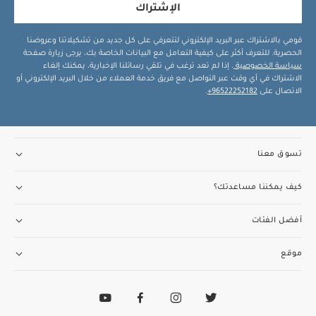
الإشتراك
قومي بالاشتراك عبر البريد الإلكتروني لتتعرفي على كل جديد من تشكيلاتنا وعروضنا
الحصرية. للتعرف أكثر على كيفية التعامل مع البيانات الخاصة بك، يرجى زيارة صفحة
سياسة الخصوصية
. إذا لم تعد ترغب في تلقي رسائلنا الإخبارية، يمكنك إلغاء
الاشتراك في أي وقت عبر التواصل مع فريق خدمة العملاء من خلال البريد الإلكتروني أو
الاتصال على
96522252182+
.
تسوق معنا
كيف يمكننا مساعدتك؟
أفضل الفئات
موقع