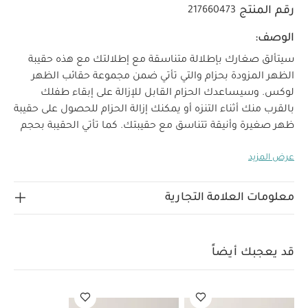
رقم المنتج
217660473
الوصف:
سيتألق صغارك بإطلالة متناسقة مع إطلالتك مع هذه حقيبة
الظهر المزودة بحزام والتي تأتي ضمن مجموعة حقائب الظهر
لوكس. وسيساعدك الحزام القابل للإزالة على إبقاء طفلك
بالقرب منك أثناء التنزه أو يمكنك إزالة الحزام للحصول على حقيبة
ظهر صغيرة وأنيقة تتناسق مع حقيبتك. كما تأتي الحقيبة بحجم
صغير يتسع لحمل جميع أغراض طفلك وحمالات صدر للحفاظ
عرض المزيد
على أناقته وراحته. وصنعت من جلد ناعم وتغلق بسحّاب بجرار
لامع.
خصائص المنتج:
تتوافق مع حقيبة التغيير لوكس المميزة
معلومات العلامة التجارية
ليتألق صغارك بإطلالة مماثلة لإطلالتك
مثالية لحمل
الأغراض الأساسية
مزودة بأحزمة قابلة للإزالة
قد يعجبك
أيضاً:
طقم ألبسة قطعة واحدة بأكمام قصيرة قماش عضوي بلون أبيض
قد يعجبك أيضاً
- 5 قطع
طقم بيجاما قطعة واحدة عضوية بلون أبيض - 3 قطع
حقيبة
ظهر أوكارو لوكس للتغيير - أسود
حقيبة تغيير نونا 2025
منظم لعربة
الأطفال من جلد صديق للبيئة - ترافل