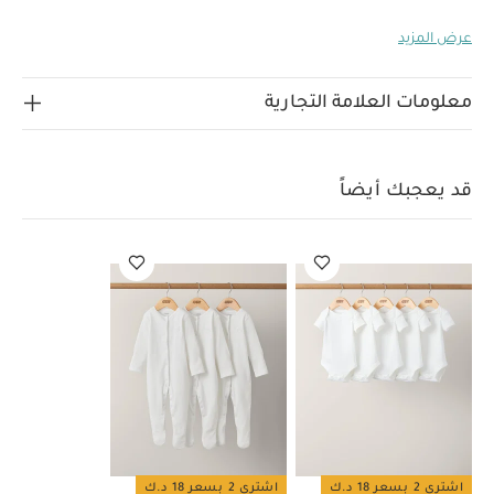
الخامات:
الخامة الخارجية: جلد، البطانة: قماش
تعليمات
عرض المزيد
العناية/الإرشادات:
دورة غسيل خفيفة على درجة حرارة 40
درجة مئوية
ممنوع استخدام المبيضات
تجفيف على درجة
حرارة منخفضة
كيّ على درجة حرارة منخفضة
ممنوع
معلومات العلامة التجارية
التنظيف الجاف
تغسل الألوان الداكنة على حدة
كيّ على
الجانب الداخلي
تعليمات السلامة/تحذيرات:
تحفظ بعيدًا عن
النار
قد يعجبك أيضاً:
طقم ألبسة قطعة واحدة بأكمام قصيرة قماش
قد يعجبك أيضاً
عضوي بلون أبيض - 5 قطع
طقم بيجاما قطعة واحدة عضوية بلون أبيض
- 3 قطع
اشتري 2 بسعر 18 د.ك
اشتري 2 بسعر 18 د.ك