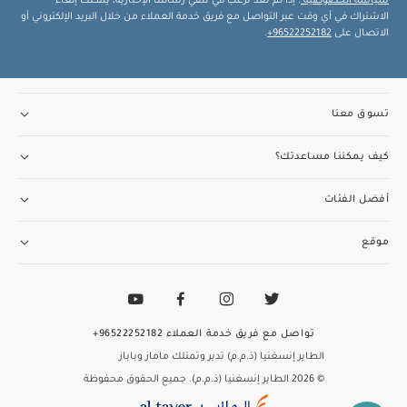
سياسة الخصوصية
. إذا لم تعد ترغب في تلقي رسائلنا الإخبارية، يمكنك إلغاء
الاشتراك في أي وقت عبر التواصل مع فريق خدمة العملاء من خلال البريد الإلكتروني أو
الاتصال على
96522252182+
.
تسوق معنا
كيف يمكننا مساعدتك؟
أفضل الفئات
موقع
تواصل مع فريق خدمة العملاء
96522252182+
الطاير إنسغنيا (ذ.م.م) تدير وتمتلك ماماز وباباز
© 2026 الطاير إنسغنيا (ذ.م.م). جميع الحقوق محفوظة