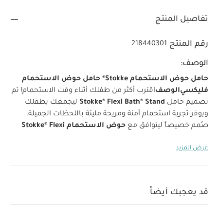
تفاصيل المنتج
رقم المنتج
218440301
الوصف:
حامل حوض الاستحمام Stokke® حامل حوض الاستحمام
فليكسي
الوصف
اقترب أكثر من طفلك أثناء وقت الاستحمام! تم
تصميم حامل
Stokke® Flexi Bath® Stand
ليجمعك بطفلك
ويوفر تجربة استحمام آمنة ومريحة مليئة باللحظات الجميلة.
صُمم خصيصاً ليتوافق مع
حوض الاستحمام Stokke® Flexi
Bath®
، ويرفع الحوض إلى ارتفاع مريح يساعدك على تجنب آلام
عرض المزيد
الظهر ويجعل تجربة الاستحمام أسهل وأكثر راحة.
يتميز الحامل
بقابلية الطي لسهولة التخزين، مع قفل خاص يضمن بقاءه ثابتاً
سواء عند طيه أو عند استخدامه. كما أنه من أوائل الحوامل التي
تتوافق مع لوائح الاتحاد الأوروبي الجديدة الخاصة بحوامل أحواض
قد يعجبك أيضاً
الاستحمام (EN 17072:2018)، مما يضمن أعلى مستويات
السلامة.
مناسب للاستخدام من حديثي الولادة وحتى يتمكن