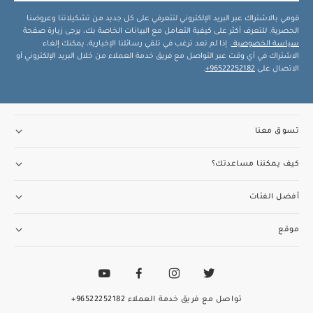
قومي بالاشتراك عبر البريد الإلكتروني لتتعرفي على كل جديد من تشكيلاتنا وعروضنا
الحصرية. للتعرف أكثر على كيفية التعامل مع البيانات الخاصة بك، يرجى زيارة صفحة
سياسة الخصوصية
. إذا لم تعد ترغب في تلقي رسائلنا الإخبارية، يمكنك إلغاء
الاشتراك في أي وقت عبر التواصل مع فريق خدمة العملاء من خلال البريد الإلكتروني أو
الاتصال على
96522252182+
.
تسوق معنا
كيف يمكننا مساعدتك؟
أفضل الفئات
موقع
تواصل مع فريق خدمة العملاء
96522252182+