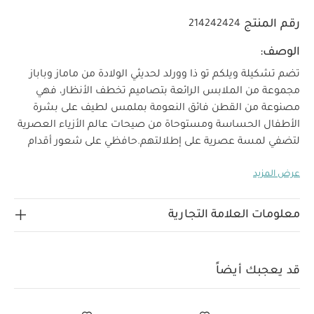
رقم المنتج
214242424
الوصف:
تضم تشكيلة ويلكم تو ذا وورلد لحديثي الولادة من ماماز وباباز
مجموعة من الملابس الرائعة بتصاميم تخطف الأنظار، فهي
مصنوعة من القطن فائق النعومة بملمس لطيف على بشرة
الأطفال الحساسة ومستوحاة من صيحات عالم الأزياء العصرية
لتضفي لمسة عصرية على إطلالتهم.
حافظي على شعور أقدام
أطفالك بالدفء مع هذا البوت بتصميم جورب ناعم ومريح، فهو
عرض المزيد
مصنوع من قطن ناعم ليضفي لمسة رقيقة على بشرتهم
لماذا تشتري هذا المنتج:
الرقيقة.
تصميم دب رقيق في الأمام
حافة مطوية على الكاحل
معلومات العلامة التجارية
تصميم من قطن ناعم لينعم صغارك بمزيد من الدفء والراحة
قد يعجبك أيضاً:
طقم ألبسة قطعة واحدة بأكمام قصيرة قماش
عضوي بلون أبيض - 5 قطع
طقم بيجاما قطعة واحدة عضوية بلون أبيض
قد يعجبك أيضاً
- 3 قطع
طقم دنغري منسوج بنقشة دب وبودي سوت، 2 قطع
جوارب
بنقشة زهور
طقم بودي سوت، بنطال وجاكيت بنقشة مربعات