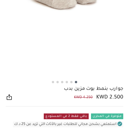
جوارب بنمط بوت مزين بدب
KWD 2.500
KWD 4.250
مشار
متوفرة في المخزن
باقي فقط 2 في المستودع
استمتعي بشحن مجاني للطلبات غير بالأثاث التي تزيد عن 25 د.ك