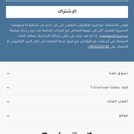
الإشتراك
قومي بالاشتراك عبر البريد الإلكتروني لتتعرفي على كل جديد من تشكيلاتنا وعروضنا
الحصرية. للتعرف أكثر على كيفية التعامل مع البيانات الخاصة بك، يرجى زيارة صفحة
سياسة الخصوصية
. إذا لم تعد ترغب في تلقي رسائلنا الإخبارية، يمكنك إلغاء
الاشتراك في أي وقت عبر التواصل مع فريق خدمة العملاء من خلال البريد الإلكتروني أو
الاتصال على
96522252182+
.
تسوق معنا
كيف يمكننا مساعدتك؟
أفضل الفئات
موقع