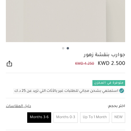
جوارب بنقشة زهور
KWD 2.500
KWD 4.250
مشار
متوفرة في المخزن
استمتعي بشحن مجاني للطلبات غير بالأثاث التي تزيد عن 25 د.ك
اختر بحجم:
دليل المقاسات
3-6 Months
0-3 Months
Up To 1 Month
NEW