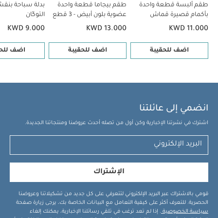
لهايات بيبس كولور لاتكس مقاس 1 وردي مضيء/ فانيليا مضيء- قطعتان
طقم ألبسة قطعة واحدة
طقم بيجاما قطعة واحدة
بدلة سباحة بنقش
بأكمام قصيرة قماش
عضوية بلون أبيض - 3 قطع
التوكّان
مقعد سيارة سايبكس آتون 5- أسود
عضوي بلون أبيض - 5 قطع
KWD 9.000
KWD 13.000
KWD 11.000
اضف للحقيبة
اضف للحقيبة
اضف للحق
انضمي إلى عائلتنا
اشترك في نشرتنا الإخبارية وكن أول من تصله أحدث عروضنا ومنتجاتنا الجديدة.
الإشتراك
قومي بالاشتراك عبر البريد الإلكتروني لتتعرفي على كل جديد من تشكيلاتنا وعروضنا
الحصرية. للتعرف أكثر على كيفية التعامل مع البيانات الخاصة بك، يرجى زيارة صفحة
سياسة الخصوصية
. إذا لم تعد ترغب في تلقي رسائلنا الإخبارية، يمكنك إلغاء