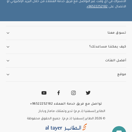
الاشتراك في أي وقت عبر التواصل مع فريق خدمة العملاء من خلال البريد الإلكتروني أو
الاتصال على
96522252182+
.
تسوق معنا
كيف يمكننا مساعدتك؟
أفضل الفئات
موقع
تواصل مع فريق خدمة العملاء
96522252182+
الطاير إنسغنيا (ذ.م.م) تدير وتمتلك ماماز وباباز
© 2026 الطاير إنسغنيا (ذ.م.م). جميع الحقوق محفوظة