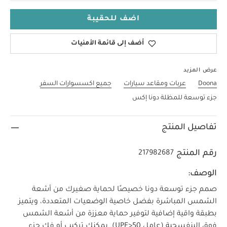
اضف للحقيبة
أضف إلى قائمة الأمنيات
عرض المزيد
Doona
عربات ومقاعد سيارات
جميع اكسسوارات السفر
جزء توسعة للمظلة دونا إكس
تفاصيل المنتج
رقم المنتج
217982687
الوصف:
صمم جزء توسعة دونا خصيصًا لحماية صغيرك من أشعة
الشمس المباشرة بفضل خاصية الوضعيات المتعددة، ويتميز
بطبقة واقية إضافية لتوفير حماية معززة من أشعة الشمس
فوق البنفسجية (عامل UPF>50). يمكنك تركيب أو فك جزء