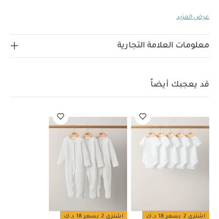
خصائص المنتج:
ناعم.
حواف مطاطية على الكاحل للشعور
عرض المزيد
بالراحة
أقدام وقفازات مدمجة
إغلاق بكباسين لسهولة
الخامات:
الارتداء
تعليمات العناية/الإرشادات:
معلومات العلامة التجارية
غسل على درجة حرارة 40 درجة مئوية
ممنوع استخدام
المبيضات
تجفيف على درجة حرارة منخفضة
كيّ على درجة
حرارة منخفضة
ممنوع التنظيف الجاف
تغسل الألوان
قد يعجبك أيضاً
الداكنة على حدة
قد يعجبك أيضاً:
طقم ألبسة قطعة واحدة بأكمام
قصيرة قماش عضوي بلون أبيض - 5 قطع
طقم بيجاما قطعة واحدة
عضوية بلون أبيض - 3 قطع
اشتري 2 بسعر 18 د.ك
اشتري 2 بسعر 18 د.ك