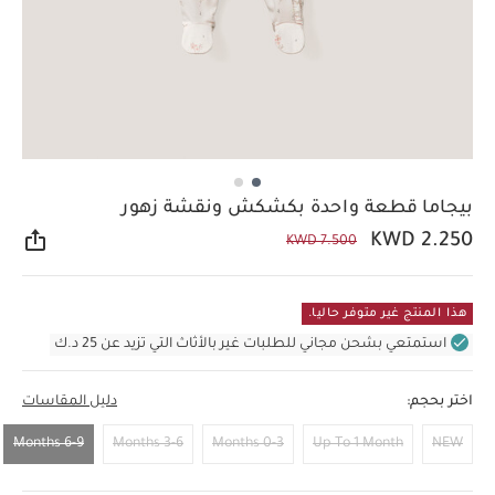
بيجاما قطعة واحدة بكشكش ونقشة زهور
KWD 2.250
KWD 7.500
مشار
هذا المنتج غير متوفر حاليا.
استمتعي بشحن مجاني للطلبات غير بالأثاث التي تزيد عن 25 د.ك
اختر بحجم:
دليل المقاسات
6-9 Months
3-6 Months
0-3 Months
Up To 1 Month
NEW