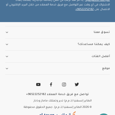
سياسة الخصوصية
. إذا لم تعد ترغب في تلقي رسائلنا الإخبارية، يمكنك إلغاء
الاشتراك في أي وقت عبر التواصل مع فريق خدمة العملاء من خلال البريد الإلكتروني أو
الاتصال على
96522252182+
.
تسوق معنا
كيف يمكننا مساعدتك؟
أفضل الفئات
موقع
تواصل مع فريق خدمة العملاء
96522252182+
الطاير إنسغنيا (ذ.م.م) تدير وتمتلك ماماز وباباز
© 2026 الطاير إنسغنيا (ذ.م.م). جميع الحقوق محفوظة