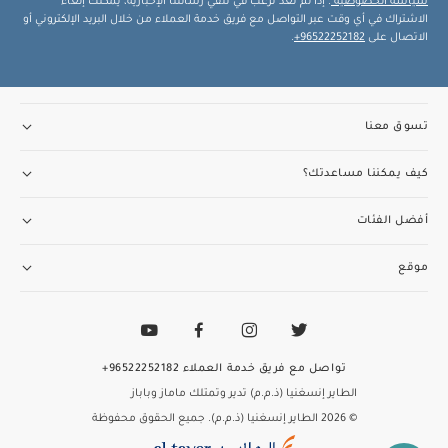
سياسة الخصوصية
. إذا لم تعد ترغب في تلقي رسائلنا الإخبارية، يمكنك إلغاء
الاشتراك في أي وقت عبر التواصل مع فريق خدمة العملاء من خلال البريد الإلكتروني أو
الاتصال على
96522252182+
.
تسوق معنا
كيف يمكننا مساعدتك؟
أفضل الفئات
موقع
تواصل مع فريق خدمة العملاء
96522252182+
الطاير إنسغنيا (ذ.م.م) تدير وتمتلك ماماز وباباز
© 2026 الطاير إنسغنيا (ذ.م.م). جميع الحقوق محفوظة