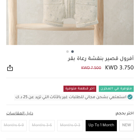
أفرول قصير بنقشة رعاة بقر
KWD 3.750
KWD 7.500
مشار
متوفرة في المخزن
اخر قطعة متوفرة
استمتعي بشحن مجاني للطلبات غير بالأثاث التي تزيد عن 25 د.ك
اختر بحجم:
دليل المقاسات
6-9 Months
3-6 Months
0-3 Months
Up To 1 Month
NEW