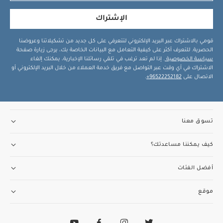
الإشتراك
قومي بالاشتراك عبر البريد الإلكتروني لتتعرفي على كل جديد من تشكيلاتنا وعروضنا
الحصرية. للتعرف أكثر على كيفية التعامل مع البيانات الخاصة بك، يرجى زيارة صفحة
سياسة الخصوصية
. إذا لم تعد ترغب في تلقي رسائلنا الإخبارية، يمكنك إلغاء
الاشتراك في أي وقت عبر التواصل مع فريق خدمة العملاء من خلال البريد الإلكتروني أو
الاتصال على
96522252182+
.
تسوق معنا
كيف يمكننا مساعدتك؟
أفضل الفئات
موقع