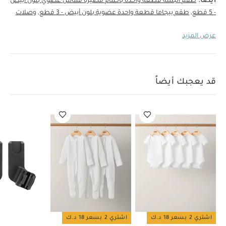
أيضاً:
طقم ألبسة قطعة واحدة بأكمام قصيرة قماش عضوي بلون أبيض
- 5 قطع
طقم بيجاما قطعة واحدة عضوية بلون أبيض - 3 قطع
وصلات
تثبيت مقعد السيارة في عربات ليبل من سايبكس - أسود
مقعد سيارة
عرض المزيد
كلاود تي آي سايز بلاس من سايبكس - رمادي
مقعد سيارة للأطفال
سايبيكس سيرونا جي آي-سايز – رمادي لافا
قد يعجبك أيضاً
اشتري 2 بسعر 18 د.ك
اشتري 2 بسعر 18 د.ك