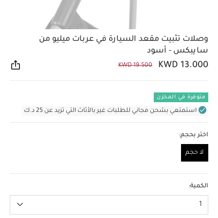
وصلات تثبيت مقعد السيارة في عربات ميليو من
سايبكس - أسود
KWD 13.000
KWD 19.500
مشار
متوفرة في المخزن
استمتعي بشحن مجاني للطلبات غير بالأثاث التي تزيد عن 25 د.ك
اختر بحجم:
لا حجم
لا حجم
الكمية:
1