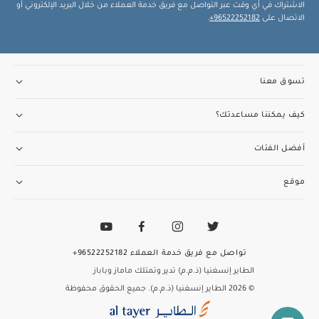
الاشتراك في أي وقت عبر التواصل مع فريق خدمة العملاء من خلال البريد الإلكتروني أو
الاتصال على
96522252182+
.
تسوق معنا
كيف يمكننا مساعدتك؟
أفضل الفئات
موقع
تواصل مع فريق خدمة العملاء
96522252182+
الطاير إنسغنيا (ذ.م.م) تدير وتمتلك ماماز وباباز
© 2026 الطاير إنسغنيا (ذ.م.م). جميع الحقوق محفوظة