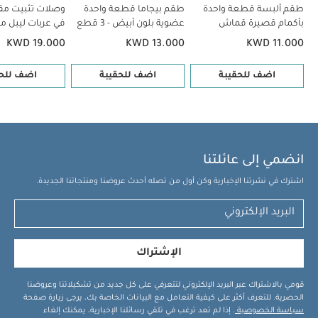
طقم ألبسة قطعة واحدة
طقم بيجاما قطعة واحدة
وصلات تثبيت مقع
بأكمام قصيرة قماش
عضوية بلون أبيض - 3 قطع
في عربات ليبل 
عضوي بلون أبيض - 5 قطع
- أسود
KWD 19.000
KWD 13.000
KWD 11.000
اضف للحقيبة
اضف للحقيبة
اضف للحق
انضمي إلى عائلتنا
اشترك في نشرتنا الإخبارية وكن أول من تصله أحدث عروضنا ومنتجاتنا الجديدة.
الإشتراك
قومي بالاشتراك عبر البريد الإلكتروني لتتعرفي على كل جديد من تشكيلاتنا وعروضنا
الحصرية. للتعرف أكثر على كيفية التعامل مع البيانات الخاصة بك، يرجى زيارة صفحة
سياسة الخصوصية
. إذا لم تعد ترغب في تلقي رسائلنا الإخبارية، يمكنك إلغاء