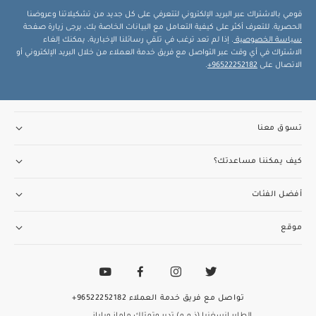
قومي بالاشتراك عبر البريد الإلكتروني لتتعرفي على كل جديد من تشكيلاتنا وعروضنا
الحصرية. للتعرف أكثر على كيفية التعامل مع البيانات الخاصة بك، يرجى زيارة صفحة
سياسة الخصوصية
. إذا لم تعد ترغب في تلقي رسائلنا الإخبارية، يمكنك إلغاء
الاشتراك في أي وقت عبر التواصل مع فريق خدمة العملاء من خلال البريد الإلكتروني أو
الاتصال على
96522252182+
.
تسوق معنا
كيف يمكننا مساعدتك؟
أفضل الفئات
موقع
تواصل مع فريق خدمة العملاء
96522252182+