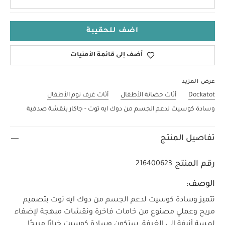
اضف للحقيبة
أضف إلى قائمة الأمنيات
عرض المزيد
Dockatot
أثاث حضانة الأطفال
أثاث غرف نوم الأطفال
وسادة كوسيت لدعم الجسم من دوك ايه توت - جاكار بنقشة صدفية
تفاصيل المنتج
رقم المنتج
216400623
الوصف:
تتميز وسادة كوسيت لدعم الجسم من دوك ايه توت بتصميم
مريح وعملي مصنوع من خامات فاخرة ونقشات مبهجة لإضفاء
لمسة أنيقة إلى الغرفة.
ستكون وسادة كوسيت خيارًا مريحًا