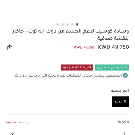
وسادة كوسيت لدعم الجسم من دوك ايه توت - جاكار
بنقشة صدفية
KWD 49.750
KWD 71.750
مشار
متوفرة في المخزن
اخر قطعة متوفرة
استمتعي بشحن مجاني للطلبات غير بالأثاث التي تزيد عن 25 د.ك
اختر بحجم:
لا حجم
لا حجم
الكمية:
اخر قطعة متوفرة
1