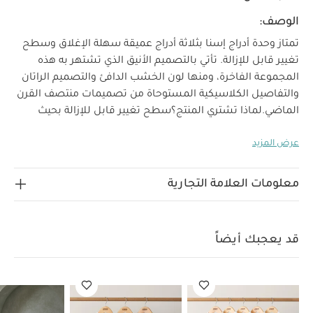
الوصف:
تمتاز وحدة أدراج إسنا بثلاثة أدراج عميقة سهلة الإغلاق وسطح
تغيير قابل للإزالة. تأتي بالتصميم الأنيق الذي تشتهر به هذه
المجموعة الفاخرة، ومنها لون الخشب الدافئ والتصميم الراتان
والتفاصيل الكلاسيكية المستوحاة من تصميمات منتصف القرن
الماضي.
لماذا تشتري المنتج؟
سطح تغيير قابل للإزالة بحيث
يمكن استخدامه مع تقدم الطفل في العمر
تصميم راتان أنيق
3
عرض المزيد
أدراج عميقة سهلة الإغلاق
المميزات
أدراج عميقة سهلة
الإغلاق
تصميم راتان أنيق مع درجات لون الخشب
الطبيعي
تفاصيل كلاسيكية مستوحاة من تصميمات منتصف
معلومات العلامة التجارية
القرن الماضي
المواصفات
العمر المناسب:
من الولادة - 11
كجم (12 شهرًا تقريبًا)
الأبعاد:
مع قضبان: 89.4 سم × 57
سم × 95.4 سم
قد يعجبك أيضاً
بدون قضبان: 85 سم × 55.5 سم × 86.8 سم
الخامة:
إم
دي إف وشرائح الخشب الرقائقي ذو القشرة
الخشبية
تعليمات السلامة:
BSEN 12221: 2008 + A1:
2013، BSEN 14749: 2016
السلامة والعناية
مناسبة للأطفال من
الولادة وحتى وزن 11 كجم (12 شهرًا تقريبًا). يجب تثبيتها على