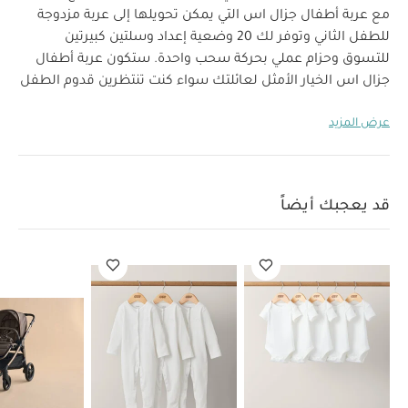
مع عربة أطفال جزال اس التي يمكن تحويلها إلى عربة مزدوجة
للطفل الثاني وتوفر لك 20 وضعية إعداد وسلتين كبيرتين
للتسوق وحزام عملي بحركة سحب واحدة.
ستكون عربة أطفال
جزال اس الخيار الأمثل لعائلتك سواء كنت تنتظرين قدوم الطفل
الثاني أو طفلين تؤام، فيمكنك الاختيار بين عدة وضعيات إعداد
عرض المزيد
لمهد جزال أو مقاعد السيارات أو مقاعد عربات الأطفال لضمان
راحة طفلك.
ستكون عربة أطفال جزال اس خيارًا مثاليًا للتنزه مع طفل واحد أو
قد يعجبك أيضاً
طفلين، فهي تتميز بإمكانية الطي المدمج مع تركيب مقعد واحد
أو مقعدين لسهولة تخزينها في المنزل أو في صندوق السيارة.
تأتيك بسلة كبيرة في الأسفل وسلة تسوق قابلة للإزالة تكفي
لحمل 55 رطلاً من حقائب التسوق أو مستلزمات صغيرك
الأساسية، إضافة إلى حزام عملي بحركة سحب واحدة لوضع
طفلك خلال لحظات لمزيد من الراحة خاصة إذا كان لديك طفلين.
ستكون عربة أطفال جزال اس الخيار الأمثل لعائلتك بفضل
إمكانياتها غير المحدودة.
خصائص المنتج:
أكثر من 20