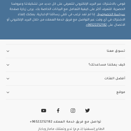
قومي بالاشتراك عبر البريد الإلكتروني لتتعرفي على كل جديد من تشكيلاتنا وعروضنا
الحصرية. للتعرف أكثر على كيفية التعامل مع البيانات الخاصة بك، يرجى زيارة صفحة
سياسة الخصوصية
. إذا لم تعد ترغب في تلقي رسائلنا الإخبارية، يمكنك إلغاء
الاشتراك في أي وقت عبر التواصل مع فريق خدمة العملاء من خلال البريد الإلكتروني أو
الاتصال على
96522252182+
.
تسوق معنا
كيف يمكننا مساعدتك؟
أفضل الفئات
موقع
تواصل مع فريق خدمة العملاء
96522252182+
الطاير إنسغنيا (ذ.م.م) تدير وتمتلك ماماز وباباز