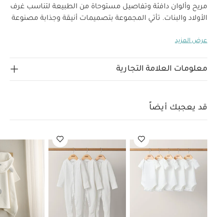
مريح وألوان دافئة وتفاصيل مستوحاة من الطبيعة لتناسب غرف
الأولاد والبنات.
تأتي المجموعة بتصميمات أنيقة وجذابة مصنوعة
من خامات متباينة تشمل قطن مستدام 100% وموسلين مريح
عرض المزيد
ونسيج ناعم بدرجات ألوان ترابية ونقشات بسيطة على شكل
فطر وغزال وحيوانات برية.
ستكون مجموعة ويلكم تو ذا وورلد
سيدلينج إضافة تبعث على الشعور بهدوء الطبيعة إلى غرفة
معلومات العلامة التجارية
طفلك.
امنحي طفلك شعورًا بالدفء والراحة على الفور بعد
الاستحمام مع هذه المنشفة بغطاء رأس المصنوعة من قطن
عضوي ناعم. صنعت من موسلين ناعم بنقشة بذور رقيقة على
قد يعجبك أيضاً
خلفية بيضاء لتتوافق مع باقي قطع المجموعة، وتتميز بوجه
داخلي من خامات ناعمة وفائقة الامتصاص بلون أبيض دافئ. كما
تأتي بأذني أرنب مرنتين على غطاء الرأس، مما يجعلها إضافة
مريحة لأوقات ما بعد الاستحمام.
لماذا تشترين هذا المنتج؟
قطن عضوي بملمس ناعم ومسامي ومريح
غطاء رأس
بأذني أرنب للشعور بالراحة
ألوان ونقشات مع باقي قطع
العمر المناسب
منذ الولادة
المجموعة
مواصفات المنتج:
الأبعاد:
العرض: 78 × الطول: 78 سم
تعليمات السلامة/
تحذيرات:
مناسبة للأطفال حتى طول 68 سم.
تحفظ