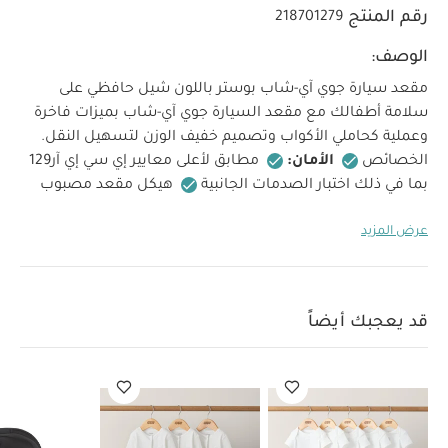
رقم المنتج
218701279
الوصف:
مقعد سيارة جوي آي-شاب بوستر باللون شيل
حافظي على
سلامة أطفالك مع مقعد السيارة جوي آي-شاب بميزات فاخرة
وعملية كحاملي الأكواب وتصميم خفيف الوزن لتسهيل النقل.
الخصائص
الأمان:
مطابق لأعلى معايير إي سي إي آر129
بما في ذلك اختبار الصدمات الجانبية
هيكل مقعد مصبوب
خصيصًا يزيد من القوة والمتانة
الراحة:
وسادة مقعد
عرض المزيد
مبطنة بإسفنج ميموري فوم
مساند ذراع مبطنة مدمجة
خامات فاخرة لرحلة مريحة وأنيقة
سهولة الاستخدام:
خفيف الوزن (2 كغ) لتسهيل النقل
أدلة حزام خضراء لضبط
الحزام بشكل صحيح
أغطية قابلة للتنظيف في الغسالة
قد يعجبك أيضاً
حاملَي أكواب قابلَين للسحب
الاستخدام والتركيب:
مقعد مواجه للأمام من طول 135–150 سم (حوالي 7–12 سنة)
متوافق مع معيار آي- سايز لضمان الملاءمة في المركبات
المعتمدة
تركيب سريع وآمن بدون موصلات آيزوفيكس
الأبعاد
الطول 42.4 × العرض 45 × الارتفاع
مواصفات المنتج