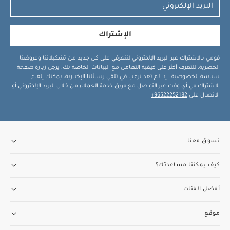
الإشتراك
قومي بالاشتراك عبر البريد الإلكتروني لتتعرفي على كل جديد من تشكيلاتنا وعروضنا
الحصرية. للتعرف أكثر على كيفية التعامل مع البيانات الخاصة بك، يرجى زيارة صفحة
سياسة الخصوصية
. إذا لم تعد ترغب في تلقي رسائلنا الإخبارية، يمكنك إلغاء
الاشتراك في أي وقت عبر التواصل مع فريق خدمة العملاء من خلال البريد الإلكتروني أو
الاتصال على
96522252182+
.
تسوق معنا
كيف يمكننا مساعدتك؟
أفضل الفئات
موقع