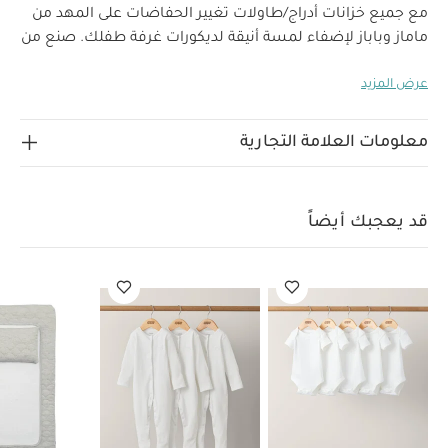
مع جميع خزانات أدراج/طاولات تغيير الحفاضات على المهد من
ماماز وباباز لإضفاء لمسة أنيقة لديكورات غرفة طفلك.
صنع من
كلوريد متعدد الفينيل يمكن تنظيفه بالمسح للحماية من
عرض المزيد
الانسكابات، كما يتميز بتصميم بوجهين لاختيار الوجه الأكثر راحة
لطفلك. يتزين بنقشة أوراق الشجر الخضراء المميزة لمجموعة
ويلكم تو ذا وورلد سيدلينج على خلفية باللون الأبيض لإضفاء
معلومات العلامة التجارية
لمسة دافئة مستوحاة من الطبيعة الساحرة إلى غرفة صغيرك.
أكملي أناقة ديكورات غرفة طفلك مع مجموعة ويلكم تو ذا وورلد
سيدلينج المكونة من شراشف وبطاطين وأكياس نوم دريم بود
قد يعجبك أيضاً
وإكسسوارات وجميعها مصممة من خامات مستدامة بملمس
مريح وألوان دافئة وتفاصيل مستوحاة من الطبيعة لتناسب غرف
الأولاد والبنات. تأتي المجموعة بتصميمات أنيقة وجذابة مصنوعة
من خامات متباينة تشمل قطن مستدام 100‏‏%‏ وموسلين مريح
ونسيج ناعم بدرجات ألوان ترابية ونقشات بسيطة على شكل
فطر وغزال وحيوانات برية. ستكون مجموعة ويلكم تو ذا وورلد
سيدلينج إضافة تبعث على الشعور بهدوء الطبيعة إلى غرفة
طفلك.
خصائص المنتج:
مفرش ووسادة بتصميم مبطن
وناعم
حواف ناعمة مناسبة للأطفال
غطاء قابل للإزالة
والغسل
تصميم تيراتزو بوجهين لاختيار الجانب المناسب لك