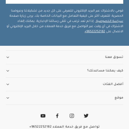
قومي بالاشتراك عبر البريد الإلكتروني لتتعرفي على كل جديد من تشكيلاتنا وعروضنا
الحصرية. للتعرف أكثر على كيفية التعامل مع البيانات الخاصة بك، يرجى زيارة صفحة
سياسة الخصوصية
. إذا لم تعد ترغب في تلقي رسائلنا الإخبارية، يمكنك إلغاء
الاشتراك في أي وقت عبر التواصل مع فريق خدمة العملاء من خلال البريد الإلكتروني أو
الاتصال على
96522252182+
.
تسوق معنا
كيف يمكننا مساعدتك؟
أفضل الفئات
موقع
تواصل مع فريق خدمة العملاء
96522252182+