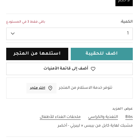
لا حجم
لا حجم
الكمية:
باقي فقط 3 في المستودع
1
اضف للحقيبة
استلمها من المتجر
أضف إلى قائمة الأمنيات
تتوفر خدمة الاستلام من المتجر
اختر متجر
عرض المزيد
Bibs
التغذية والكراسي
ملحقات الغذاء للأطفال
مشبك لهاية كابل من بيبس × ليبرتي - أخضر