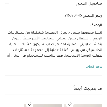
تفاصيل المنتج
رقم المنتج
216320445
الوصف:
تتميز مجموعة بيبس × ليبرتي الحصرية بتشكيلة من مستلزمات
الرضع والأطفال بسن المشي الأساسية الأكثر مبيعًا ومزين
بنقشات ليبرتي المميزة لمظهر جذاب. سيكون مشبك اللهاية
الكلاسيكي من بيبس إضافة عملية إلى مجموعة مستلزمات
طفلك اليومية الأساسية، فهو مناسب للاستخدام في المنزل أو
في عربة الأطفال أو أثناء التنقل عن طريق تثبيتها في ملابس
عرض المزيد
الطفل فحسب.
يتوافق مع جميع اللهايات من بيبس التي تباع
على حدة على موقعنا الألكتروني.
صنع هذا المنتج من خامات معاد تدويرها.
خصائص المنتج:
100‏%‏ قطن عضوي
مشبك معدني خالي من النيكل سهل
قد يعجبك أيضاً
التثبيت على ملابس الطفل
مناسب لجميع اللهايات من
العمر المناسب/الفئة العمرية:
بيبس
مواصفات المنتج:
منذ الولادة
الضمان:
3 أشهر
الخامات:
100‏%‏ قطن عضوي،