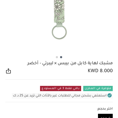
مشبك لهاية كابل من بيبس × ليبرتي - أخضر
KWD 8.000
مشار
متوفرة في المخزن
باقي فقط 3 في المستودع
استمتعي بشحن مجاني للطلبات غير بالأثاث التي تزيد عن 25 د.ك
اختر بحجم: