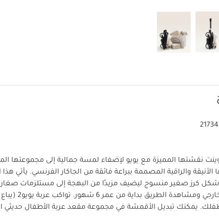
21734
ينت نقشتها المميزة مع يويو لإضفاء لمسة جمالية إلى مجموعتها الم
 الأنيقة والراقية المصممة ببراعة فائقة من الجاكار الفرنسي. يأتي هذا ال
شكل كرز صغير منسوج ليضيف مزيدًا من البهجة إلى مستلزمات صغار
اكتشاف العالم الخارجي وم
فلك.
يمكنك تبديل الأقمشة في مجموعة مقعد عربة الأطفال حديثي ا