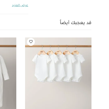
عرض المزيد
مع حمل طفلك في 
خصائص المنتج:
حزام أمان بخ
قد يعجبك أيضاً
فوق البنفسجية UPF 50+‎
الأطفال لعمر 6 شهور فأكثر
لحمل الأغراض الأس
يتضمن المنتج:
مواصفات المنتج:
الوزن (كغم):
0.66
للغسل في الغسالة على در
قماش عضوي بلون أبيض -
لحديثي الولادة فأكثر -
ستوك - بيج