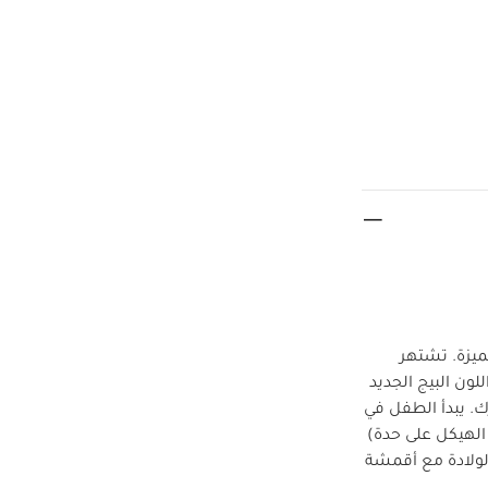
ميزة. تشتهر
لون البيج الجديد
ك.
يبدأ الطفل في
شاهدة الطريق بداية من عمر 6 شهور. تواكب عربة يويو2 (يباع الهيكل على حدة)
لولادة مع أقمشة