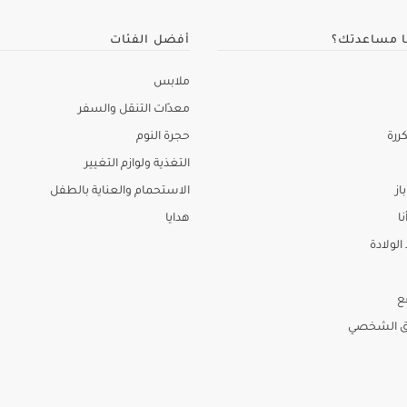
ا مساعدتك؟
أفضل الفئات
ملابس
معدّات التنقل والسفر
ررة
حجرة النوم
التغذية ولوازم التغيير
از
الاستحمام والعناية بالطفل
نا
هدايا
لولادة
ع
ق الشخصي