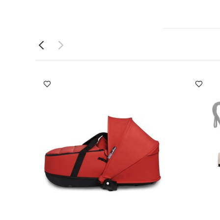
ة بإمكانية الفك والطي بيد واحدة
فة، وسادة ناعمة
اية من الأشعة
موعة مقعد عربة
يب خلفي بسحّاب
:
38.5 × 31 × 6
‏‏‏%‏ وفوم بولي يوريثان قابل
دة بأكمام قصيرة
د عربة أطفال يويو
مجموعة مقعد عربة أطفال يويو لعمر 6 شهور فأكثر من