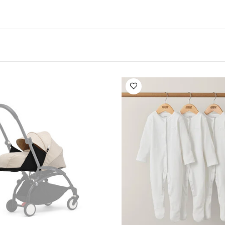
عربة الأطفال أكبر من 6 شهور بسهولة. يتميز إصدار يويو2 لحديثي الولاد
يدك الأخرى.
مزودة بمزايا إضافية: مظلة قابلة للتمدد، فتحة للتهوية، نافذة شفا
مس نقاط ومسند ظهر بعدة وضعيات إمالة
قماش مقاوم للماء بحم
يمكنك تبديل المهد أو مجموعة مقعد حديثي الولادة مع مج
تصميم قابل للطي ليناسب أبعاد مقصورة الحقائب
ج
اسية في متناول اليد
مجموعة مقعد عربة أطفال (يباع الهيكل على حدة)
العمر المناسب:
من سن 6 أشهر وحتى وزن 22 كغم
الأبعاد (سم)
تعليمات العناية / الإرشادات:
قماش بوليستر 100‏‏‏
جة حرارة 30 درجة مئوية
قد يعجبك أيضاً:
طقم ألبسة قطعة واح
 5 قطع
طقم بيجاما قطعة واحدة عضوية بلون أبيض - 3 قطع
مجموعة مقع
 بونبوينت بيج
مهد محمول خفيف يويو - أحمر