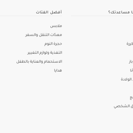
ا مساعدتك؟
أفضل الفئات
ملابس
معدّات التنقل والسفر
ررة
حجرة النوم
التغذية ولوازم التغيير
از
الاستحمام والعناية بالطفل
نا
هدايا
لولادة
ع
ق الشخصي