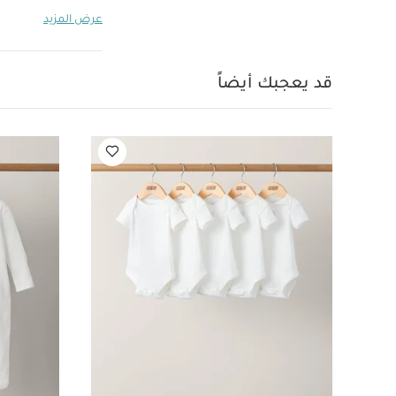
احتياجات طفلك الي
عرض المزيد
من سيليكون آمن عال
على تقليل التهيج وي
أشهر فأكثر - سي ل
قد يعجبك أيضاً
سيليكون آمن للأط
وميزات سهلة الاستخ
للمساعدة في تقليل
ونتائج مضمونة.
الاستخدام من قِبل ا
وزن المنتج/العبوة: 44.75 
بأكمام قصيرة قماش عض
بيبس كولور بين لاتكس مقاس 2 للأطفال من 6 شهور فأكثر
ماكسي كوزي - رمادي