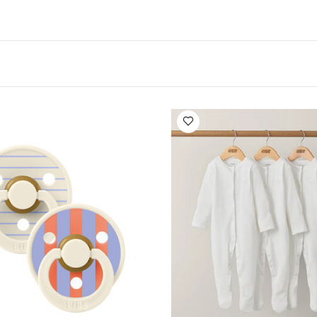
لماذا تشتري المنتج:
ومية.
مناسبة للأطفال من عمر 6 أشهر فأكثر.
ي الجودة لتوفير راحة آمنة.
تصميم خفيف الوزن يسمح بمرور الهوا
الخصائص:
عزز الراحة.
مجموعة لهايات مام بايبي سوبريم سيلي
ايف جرين وأزرق، قطعتين. مصممة لتدوم طويلاً ولأداء موثوق.
مصن
فال لضمان تهدئة لطيفة.
تصميم سهل الاستخدام يتميز بهيكل ذك
دام لتوفير الراحة والكفاءة ومتانة تدوم طويلاً.
فتحات تهوية تُحس
 تهيج الجلد حول الفم.
متعددة الاستخدامات توفر وظائف ممتازة، 
منتج مثالي جاهز للشراء من أمازون، مصمم للاستخدام اليومي، الموث
الفئة العمرية المناسبة:
تفاصيل المنت
لآباء.
6 أشهر فما فوق
غ
أبعاد العبوة: 4.7 × 9 × 14.5 سم
قد يعجبك أيضاً:
طقم ألب
وي بلون أبيض - 5 قطع
طقم بيجاما قطعة واحدة عضوية بلون أبيض - 3 قطع
 بلون عاجي متنوع - قطعتان
مهد محمول جولز إير بلون سيج غرين