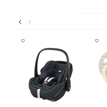
مصنوعة
ء، مما يساعد
كون لسن ثلاث
وعة من
ي وخفيف الوزن،
ّن تدفق الهواء
تصميمًا عصريًا
وقية وسهولة
ج/العبوة:
سة قطعة واحدة
مجموعة لهايات
مقعد سيارة بيبل 360 برو من