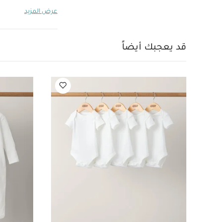
تصميم دائري ج
عرض المزيد
قصيرة قماش عضوي بلون
مقاس 1 باللون بيبي بلو
بيبس كولور لاتكس مقاس 1 فانيليا مضيء/ بني داكن
قد يعجبك أيضاً