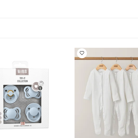
ديد
لهاية بحلمة مستديرة
لاتكس
قد يعجبك أيضاً:
طقم ألبسة ق
 أبيض - 5 قطع
طقم بيجاما قطعة واحدة عضوية بلون أبيض - 3 قطع
مجم
مجموعة لهايات بيبس دو لوكس سيليكون بمقاس واحد عاجي/أخضر- قطعتان
 مضيء- قطعتان