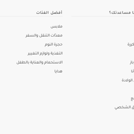
ا مساعدتك؟
أفضل الفئات
ملابس
معدّات التنقل والسفر
ررة
حجرة النوم
التغذية ولوازم التغيير
از
الاستحمام والعناية بالطفل
نا
هدايا
لولادة
ع
ق الشخصي