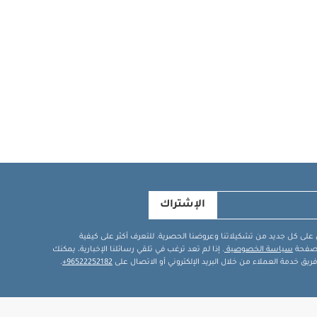
دة الأدراج
بية ذات الصلة.
بيجاما قطعة واحدة
الإشتراك
في على كل جديد من تشكيلاتنا وعروضنا الحصرية. للتعرف أكثر على كيفية
ة صفحة
سياسة الخصوصية
. إذا لم تعد ترغب في تلقي رسائلنا الإخبارية، يمكنك
يق خدمة العملاء من خلال البريد الإلكتروني أو الاتصال على
96522252182+
.