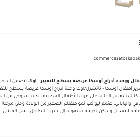
commercesetoskaoak
ال ووحدة أدراج أوسكا عريضة بسطح للتغيير - اوك
تتضمن المجمو
ير أطفال أوسكا - ناتشرل/اوك
وحدة أدراج أوسكا عريضة بسطح للتغيي
ا لمسة من الأناقة على غرف الأطفال العصرية فهو مستوحى من ال
في والياباني. صُمم ليواكب نمو طفلكِ الصغير من الولادة وحتى مرحلة 
قابلة للتعديل ويمكن تحويله بسهولة إلى سرير للأطفال بسن المشي. ت
 وملمسه الطبيعي طابعا عصريا
لماذا تشتري المنتج؟
يستخدم منذ الو
ل خشبية أنيقة وأجزاء مضلعة للمسة عصرية
يجمع بين تفاصيل التصم
ميزات
تشمل سريرًا قابلًا للتعديل ووحدة أدراج عريضة متناسقة مع 