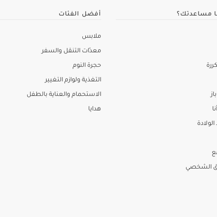
ا مساعدتك؟
أفضل الفئات
ملابس
معدّات التنقل والسفر
ررة
حجرة النوم
التغذية ولوازم التغيير
از
الاستحمام والعناية بالطفل
نا
هدايا
لولادة
ع
ق الشخصي