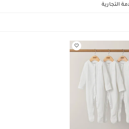
ين قابلة للتعديل.
مثالية لغرف الأطفال متوسطة الحجم حيث توفر وحدة 
ة التجارية
ة لتعليق الملابس مساحة تخزين عملية عندما تكون مساحة خزانة الم
.
تصميم عصري مستوحى من الطرازين الاسكندنافي والياباني
تفاصيل 
شب البلوط الطبيعي.
معلومات إضافية
مقاسات سرير الأطفال
7 × 50 سم
يوافق المرتبة
مصمم للاستخدام مع 
سم.
حواف حماية للأسنان
نعم
تحذيرات 
سرير الأطفال مناسب من الولادة وحتى 18 شهرًا (تقريب
معايير السلامة الخاصة بسرير الأط
اباز متوافقة مع أحدث معايير ولوائح السلامة البريطانية والأوروبية ذات 
أبعاد وحدة الأدراج
 سم
سم / 39.7 × 14.7 سم
توافق مفر
يرفق مفرش تغيير الحفاضات مع هذا المنتج. نوصي باستخدام مفرش ت
قط. ضع مفرش تغيير الحفاضات على سطح التغيير داخل القضبان المث
ة الخاصة بوحدة الأدراج