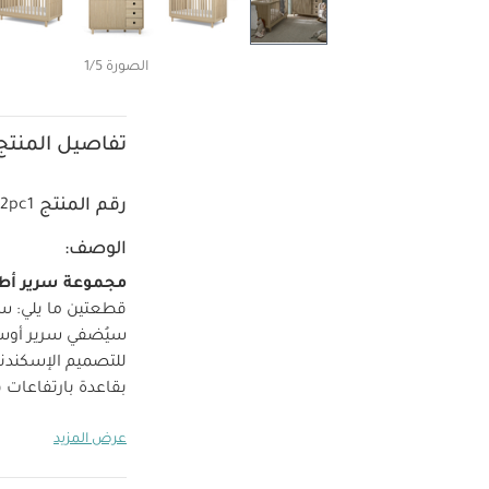
الصورة 1/5
تفاصيل المنتج
رقم المنتج
2pc1
الوصف:
مجموعة سرير أطف
قطعتين ما يلي:
سر
سيُضفي سرير أوسك
للتصميم الإسكندنا
بقاعدة بارتفاعات 
وتفاصيله الخشبية
عرض المزيد
سن المشي.
تفاصي
والياباني الأنيق.
الم