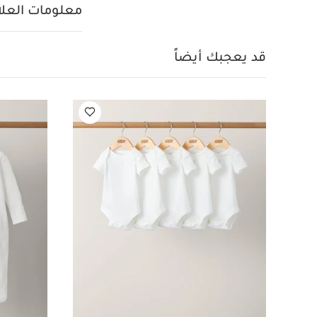
للإزالة ومساحة تخز
معلومات العلام
بقضيب قابل للإزال
أدراج سهلة الإغلاق
لمسة نهائية من خ
قد يعجبك أيضاً
147 × 75.5 × 85.7 سم
وضعية السرير الصغير: 147 × 5.5
ماماز وباباز بمقاس 140 × 70 × 10 
بسرير الأطفال
ومن 18 شهرًا إلى 4 سنوات في وضعية السرير.
منتجات ماماز آند ب
BS EN 716: 2017 وBS 8509: 2008 + A1: 2011
سم
بدون القضبان: 130.2 × 48 × 84.3 سم
أبعاد الدرج الداخلي: 36.7 × 33.5 × 11.4
مساحة تغيير الحفاضات: 84 × 46 سم / 39.7 × 29.1 
الحفاضات
لا 
من نفس الماركة ف
تحذيرات السلام
تقريبًا).