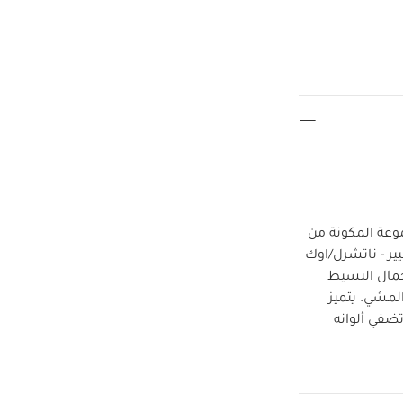
عة المكونة من
ر - ناتشرل/اوك
جمال البسيط
المشي. يتميز
ضفي ألوانه
لادة إلى مرحلة
يم الاسكندنافي
سطح تغيير قابل