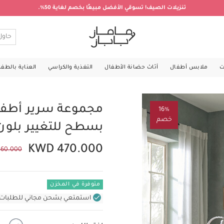
تنزيلات الصيف! تسوقي الأفضل مبيعًا بخصم لغاية 50%.
ت
ملابس أطفال
أثاث حضانة الأطفال
التغذية والكراسي
العناية بالطف
مجموعة سرير أطفا
16%
خصم
بسطح للتغيير بلون
KWD 470.000
60.000
متوفرة في المخزن
استمتعي بشحن مجاني للطلبات غير بال