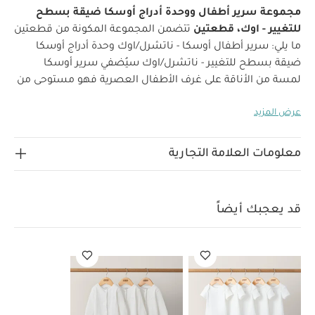
مجموعة سرير أطفال ووحدة أدراج أوسكا ضيقة بسطح
للتغيير - اوك، قطعتين
تتضمن المجموعة المكونة من قطعتين
ما يلي:
سرير أطفال أوسكا - ناتشرل/اوك
وحدة أدراج أوسكا
ضيقة بسطح للتغيير - ناتشرل/اوك
سيُضفي سرير أوسكا
لمسة من الأناقة على غرف الأطفال العصرية فهو مستوحى من
الجمال البسيط للتصميم الإسكندنافي والياباني. صُمم ليواكب
عرض المزيد
نمو طفلكِ الصغير من الولادة وحتى مرحلة المشي. يتميز بقاعدة
بارتفاعات قابلة للتعديل ويمكن تحويله بسهولة إلى سرير
للأطفال بسن المشي. تضفي ألوانه وتفاصيله الخشبية
معلومات العلامة التجارية
وملمسه الطبيعي طابعا عصريا
لماذا تشتري المنتج؟
يستخدم
منذ الولادة إلى مرحلة سن المشي.
تفاصيل خشبية أنيقة وأجزاء
مضلعة للمسة عصرية.
يجمع بين تفاصيل التصميم
قد يعجبك أيضاً
الاسكندنافي والياباني الأنيق.
المميزات
يتحول بسهولة من سرير
أطفال إلى سرير بسن المشي لاستعماله حتى عمر أربع سنوات
تقريبًا.
تصميم عصري مستوحى من الطرازين الإسكندنافي
والياباني.
تفاصيل خشبية أنيقة ومضلعة.
لمسة نهائية من
خشب البلوط الطبيعي.
معلومات إضافية
المقاسات
وضعية
المهد:
147 × 75.5 × 85.7 سم
وضعية السرير الصغير:
147 ×