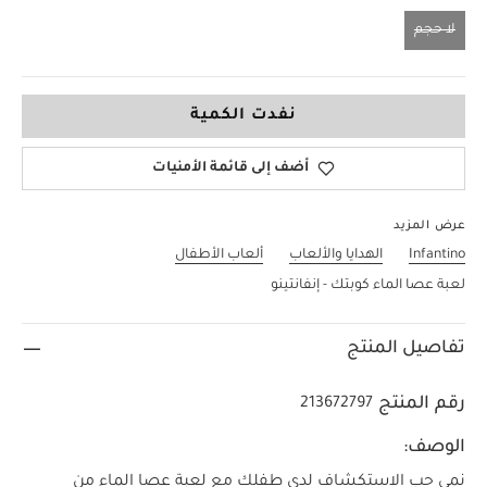
لا حجم
لا حجم
نفدت الكمية
أضف إلى قائمة الأمنيات
عرض المزيد
Infantino
الهدايا والألعاب
ألعاب الأطفال
لعبة عصا الماء كوبتك - إنفانتينو
تفاصيل المنتج
رقم المنتج
213672797
الوصف:
نمي حب الاستكشاف لدى طفلك مع لعبة عصا الماء من