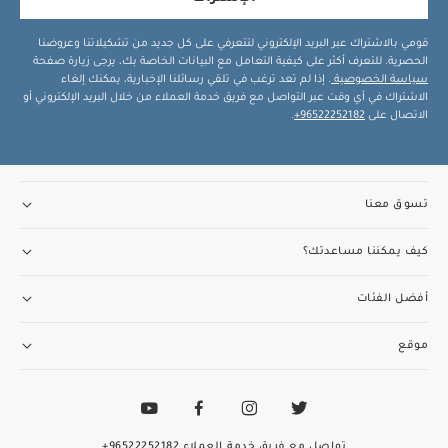
قومي بالاشتراك عبر البريد الإلكتروني لتتعرفي على كل جديد من تشكيلاتنا وعروضنا
الحصرية. للتعرف أكثر على كيفية التعامل مع البيانات الخاصة بك، يرجى زيارة صفحة
سياسة الخصوصية
. إذا لم تعد ترغب في تلقي رسائلنا الإخبارية، يمكنك إلغاء
الاشتراك في أي وقت عبر التواصل مع فريق خدمة العملاء من خلال البريد الإلكتروني أو
الاتصال على
96522252182+
.
تسوق معنا
كيف يمكننا مساعدتك؟
أفضل الفئات
موقع
تواصل مع فريق خدمة العملاء
96522252182+