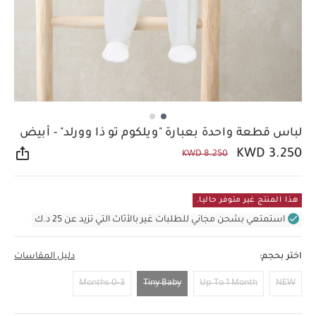
لباس قطعة واحدة بعبارة "ويلكوم تو ذا وورلد" - أبيض
KWD 3.250
KWD 8.250
مشار
هذا المنتج غير متوفر حاليا.
استمتعي بشحن مجاني للطلبات غير بالأثاث التي تزيد عن 25 د.ك
اختر بحجم:
دليل المقاسات
0-3 Months
Tiny Baby
Up To 1 Month
NEW