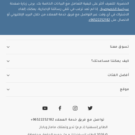
الحصرية. للتعرف أكثر على كيفية التعامل مع البيانات الخاصة بك، يرجى زيارة صفحة
سياسة الخصوصية
. إذا لم تعد ترغب في تلقي رسائلنا الإخبارية، يمكنك إلغاء
الاشتراك في أي وقت عبر التواصل مع فريق خدمة العملاء من خلال البريد الإلكتروني أو
الاتصال على
96522252182+
.
تسوق معنا
كيف يمكننا مساعدتك؟
أفضل الفئات
موقع
تواصل مع فريق خدمة العملاء
96522252182+
الطاير إنسغنيا (ذ.م.م) تدير وتمتلك ماماز وباباز
© 2026 الطاير إنسغنيا (ذ.م.م). جميع الحقوق محفوظة