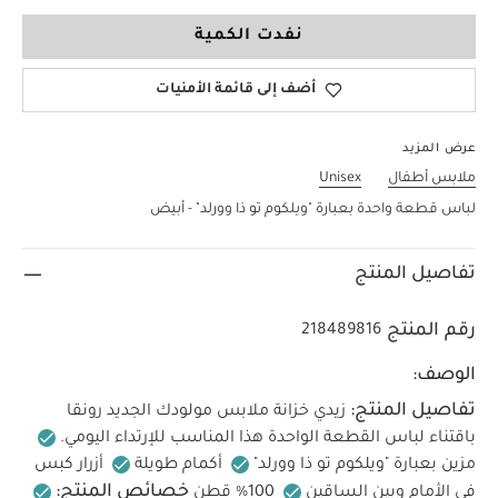
Tiny Baby
نفدت الكمية
أضف إلى قائمة الأمنيات
عرض المزيد
ملابس أطفال
Unisex
لباس قطعة واحدة بعبارة "ويلكوم تو ذا وورلد" - أبيض
تفاصيل المنتج
رقم المنتج
218489816
الوصف:
تفاصيل المنتج:
زيدي خزانة ملابس مولودك الجديد رونقا
باقتناء لباس القطعة الواحدة هذا المناسب للإرتداء اليومي.
مزين بعبارة "ويلكوم تو ذا وورلد"
أكمام طويلة
أزرار كبس
خصائص المنتج:
في الأمام وبين الساقين
100% قطن