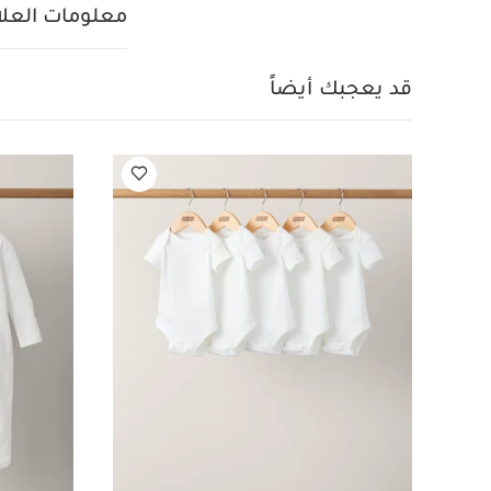
الحفاضات بسهولة. مصنوع من ق
معلومات العلام
تعليمات العناية
بالمجفف بدرجة حر
بشكل منفصل مع ال
قد يعجبك أيضاً
عضوي بلون أبيض - 5 قطع
حبيبي باللون الأزرق
طق