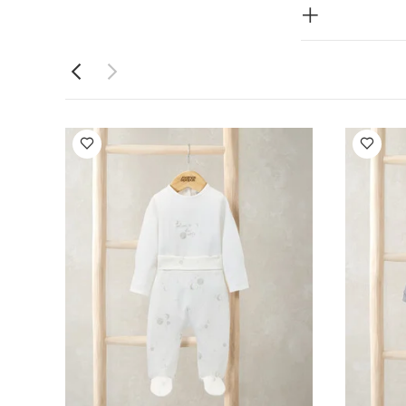
قطن 100%
تجفيف
الألوان الداكنة
ام قصيرة قماش
ة واحدة بنقشة