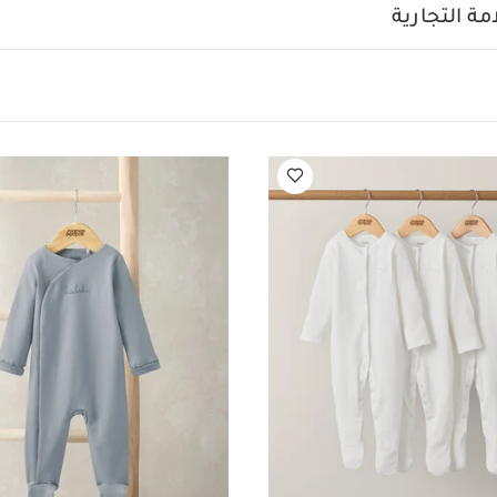
الخامات:
طن ناعم 100% لضمان الراحة طوال اليوم.
ة التجارية
/الإرشادات:
يُنظف عند درجة حرارة 40
يُمنع استخدام المبيّض
ارة منخفضة
كي بدرجة حرارة منخفضة
يُمنع التنظيف الجاف
نظف 
كي على الجهة الداخلية
قد يعجبك أيضاً:
طقم ألبسة قطعة واحدة بأكم
طقم بيجاما قطعة واحدة عضوية بلون أبيض - 3 قطع
لباس بتصميم قطع
م بطبعة سماوية، قطعتين
طقم بودي سوت بولو منسوج بلون كاميل، 2 قطع