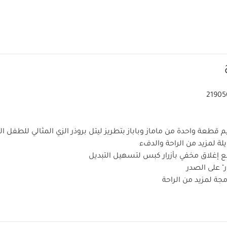
21905
قطعة واحدة من ماماز وباباز بتطريز ليتل بروذر الزي المثالي للطفل الج
ة لمزيد من الراحة والدفء
 إغلاق مخفي بأزرار كبس لتسهيل التبديل
ر" على الصدر
جة لمزيد من الراحة
خصائص المنتج:
1%
أبدعت ماركة ماماز وباباز اللباس هذا
 يتميز بتطريز ليتل بروذر" الناعم على الصدر، ليكون خيارًا لطيفًا للطفل ال
ة لتوفير الدفء، مع تصميم لفّ وإغلاق مخفي بأزرار كبس لتسهيل ارتدا