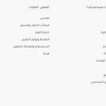
ا مساعدتك؟
أفضل الفئات
ملابس
معدّات التنقل والسفر
ررة
حجرة النوم
التغذية ولوازم التغيير
از
الاستحمام والعناية بالطفل
نا
هدايا
لولادة
ع
ق الشخصي