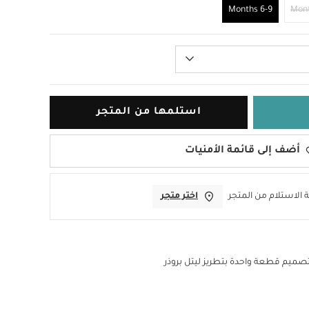
6-9 Months
استلمها من المتجر
أضف إلى قائمة الأمنيات
 الاستلام من المتجر
اختر متجر
صميم قطعة واحدة بتطريز ليتل بروذر