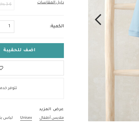
دليل المقاسات
6-9 Months
3-6 Months
الكمية:
1
اضف للحقيبة
تتوفر خدمة
عرض المزيد
ملابس أطفال
Unisex
لباس بت