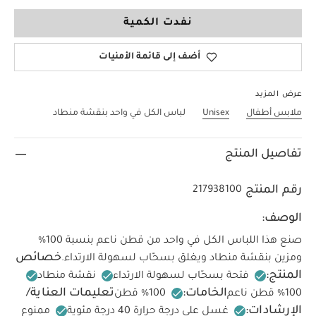
Up To 1 Month
نفدت الكمية
أضف إلى قائمة الأمنيات
عرض المزيد
ملابس أطفال
Unisex
لباس الكل في واحد بنقشة منطاد
تفاصيل المنتج
رقم المنتج
217938100
الوصف:
صنع هذا اللباس الكل في واحد من قطن ناعم بنسبة 100‏‏%‏‏
خصائص
ومزين بنقشة منطاد ويغلق بسحّاب لسهولة الارتداء.
المنتج:
فتحة بسحّاب لسهولة الارتداء
نقشة منطاد
الخامات:
تعليمات العناية/
100‏‏%‏‏ قطن
الإرشادات:
غسل على درجة حرارة 40 درجة مئوية
ممنوع