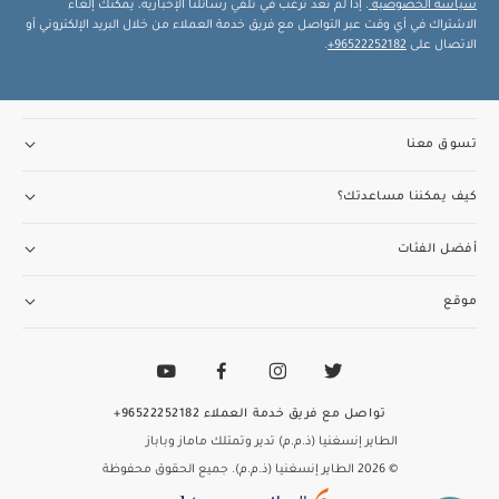
سياسة الخصوصية
. إذا لم تعد ترغب في تلقي رسائلنا الإخبارية، يمكنك إلغاء
الاشتراك في أي وقت عبر التواصل مع فريق خدمة العملاء من خلال البريد الإلكتروني أو
الاتصال على
96522252182+
.
تسوق معنا
كيف يمكننا مساعدتك؟
أفضل الفئات
موقع
تواصل مع فريق خدمة العملاء
96522252182+
الطاير إنسغنيا (ذ.م.م) تدير وتمتلك ماماز وباباز
© 2026 الطاير إنسغنيا (ذ.م.م). جميع الحقوق محفوظة