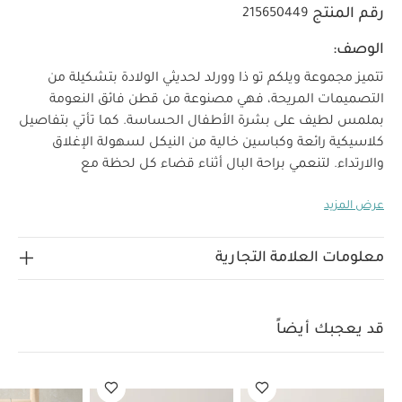
رقم المنتج
215650449
الوصف:
تتميز مجموعة ويلكم تو ذا وورلد لحديثي الولادة بتشكيلة من
التصميمات المريحة، فهي مصنوعة من قطن فائق النعومة
بملمس لطيف على بشرة الأطفال الحساسة. كما تأتي بتفاصيل
كلاسيكية رائعة وكباسين خالية من النيكل لسهولة الإغلاق
والارتداء. لتنعمي براحة البال أثناء قضاء كل لحظة مع
صغيرك.
سيحظى صغيرك بإطلالة مريحة مع هذا اللباس الكل
عرض المزيد
في واحد طويل الأكمام المصنوع من قطن عضوي ناعم، ويأتي
لماذا تشتري هذا
بسحّاب في الأمام لسهولة الارتداء والتغيير.
المنتج:
معلومات العلامة التجارية
تصميم مصنوع من قطن مستدام وخالٍ من المواد الكيميائية
تصميم سهل الارتداء بسحّاب في الأمام
أكمام طويلة
بتصميم مثالي للأيام الباردة
قد يعجبك أيضاً:
طقم ألبسة قطعة
قد يعجبك أيضاً
واحدة بأكمام قصيرة قماش عضوي بلون أبيض - 5 قطع
طقم بيجاما
قطعة واحدة عضوية بلون أبيض - 3 قطع
لباس قطعة واحدة بسحاب
ونقشة أرنب
لباس الكل في واحد مزين بعبارة My First Eid - أبيض
لباس