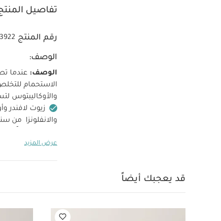
تفاصيل المنتج
رقم المنتج
93922
الوصف:
الوصف:
عندما تص
الاستحمام للتخلص 
والأوكاليبتوس لتس
زيوت لافندر و
والانفلونزا
من سنتي
يعجبك أيضاً:
طقم أ
عرض المزيد
عضوية بلون أبيض - 3 قطع
قد يعجبك أيضاً