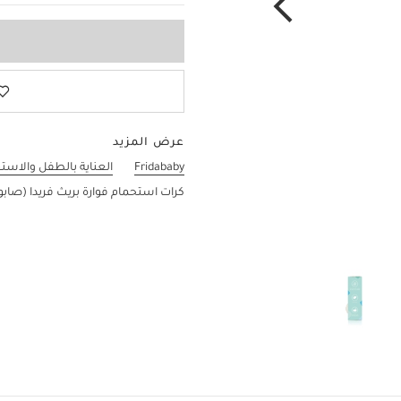
عرض المزيد
Fridababy
العناية بالطفل والاست
كرات استحمام فوارة بريث فريدا (صابو