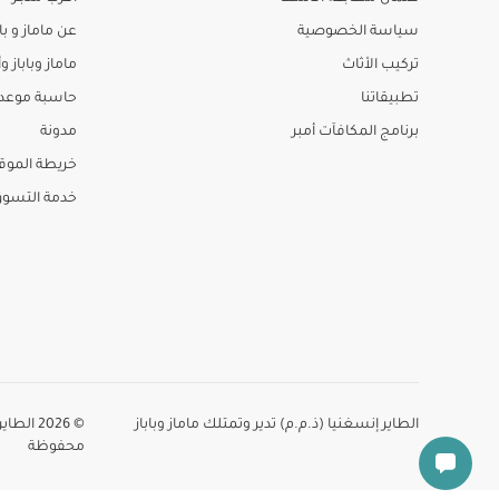
سياسة الخصوصية
عن ماماز و باب
تركيب الأثاث
ماماز وباباز وأ
تطبيقاتنا
حاسبة موعد ا
برنامج المكافآت أمبر
مدونة
خريطة الموق
خدمة التسو
الطاير إنسغنيا (ذ.م.م) تدير وتمتلك ماماز وباباز
© 2026 
محفوظة