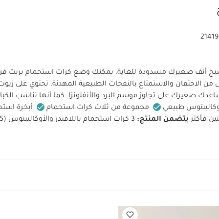
2141
بح أنف صغيرك مسدودة للغاية، يمكنك وضع كرات استحمام بريث فر
من الاحتقان والاستمتاع بالنفحات الطبيعية المهدئة. تحتوي على زيوت ا
اعدك صغيرك على تجاوز موسم البرد والأنفلونزا. كما أنها تناسب الكبار
أوكاليبتوس طبيعي
مجموعة من ثلاث كرات استحمام
أبخرة استح
ن فأكثر
يتضمن المنتج:
3 كرات استحمام باللافندر والأوكاليبتوس (1.5 أوقية)
لبسة قطعة واحدة بأكمام قصيرة قماش عضوي بلون أبيض - 5 قطع
طقم بيجا