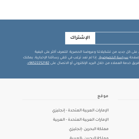
الإشتراك
في على كل جديد من تشكيلاتنا وعروضنا الحصرية. للتعرف أكثر على كيفية
ة صفحة
سياسة الخصوصية
. إذا لم تعد ترغب في تلقي رسائلنا الإخبارية، يمكنك
يق خدمة العملاء من خلال البريد الإلكتروني أو الاتصال على
96522252182+
.
موقع
الإمارات العربية المتحدة - إنجليزي
الإمارات العربية المتحدة - العربية
مملكة البحرين -إنجليزي
مملكة البحرين -العربية