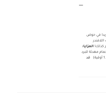
يدا في حوض
للافندر
 كذلك!
المزايا:
مام مهدئة للبرد
قد
ما قطعة واحدة