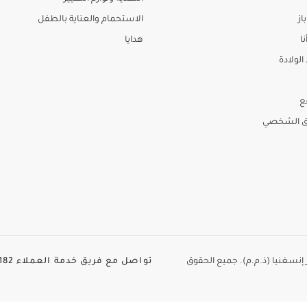
از
الاستحمام والعناية بالطفل
نا
هدايا
لولادة
ع
ق الشخصي
الطاير إنسغنيا (ذ.م.م). جميع الحقوق
تواصل مع فريق خدمة العملاء
82+