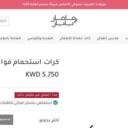
تنزيلات الصيف! تسوقي الأفضل مبيعًا بخصم لغاية 50%.
ت
ملابس أطفال
أثاث حضانة الأطفال
التغذية والكراسي
العناية بالطف
كرات استحمام فوار
KWD 5.750
هذا المنتج غير متوفر حاليا.
استمتعي بشحن مجاني للطلبات غير بال
لا حجم
اختر بحجم:
لا حجم