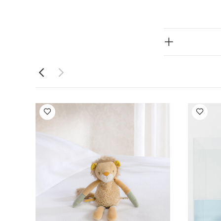
 لثة طفلك
المواصفات:
:
تحذير. لتجنب
ة الزحف مستندًا
أيضاً:
طقم ألبسة
 - 3 قطع
لحاف بدمية أرنب