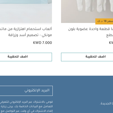
ا قطعة واحدة عضوية بلون
ألعاب استحمام اهتزازية من ما
مونكي - تصميم أسد وزرافة
KWD 7.000
K
اضف للحقيبة
اضف للحقيبة
قومي بالاشتراك عبر البريد الإلكتروني لتتعر
الجديدة.
التعامل مع البيانات الخاصة بك، يرجى زيار
إلغاء الاشتراك في أي وقت عبر التواصل مع فر