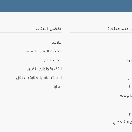
ا مساعدتك؟
أفضل الفئات
ملابس
معدّات التنقل والسفر
ررة
حجرة النوم
التغذية ولوازم التغيير
از
الاستحمام والعناية بالطفل
نا
هدايا
لولادة
ع
ق الشخصي