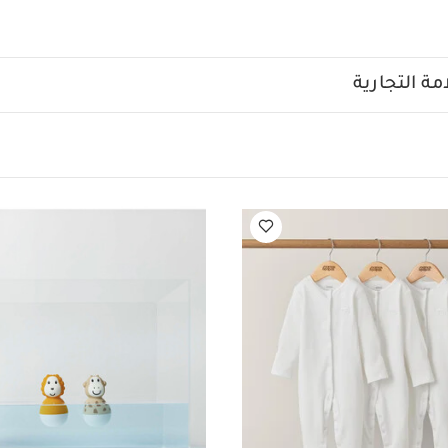
سنين لتهدئة اللثة الملتهبة.
خصائص المنتج:
حلقة تسنين لتلطيف
لعبة قابلة للخلع بتفاصيل بارزة
ملمس مجعد يحفز حواس الطفل
:
من الولادة فأكثر
تعليمات العناية:
غسل بالغسالة عند درجة حرارة 40 درجة مئوية
:
EN71
الأبعاد:
الارتفاع 25 × العرض 18 × العمق 3 سم
السلامة/تحذير
ة التجارية
 نتيجة التشابك، يرجى التخلص من هذه اللعبة عند بدء الطفل في محاول
رجى إزالة العبوة والمرفقات قبل إعطاء هذه اللعبة للطفل
قد يعجبك 
يرة قماش عضوي بلون أبيض - 5 قطع
طقم بيجاما قطعة واحدة عضوية بلون أبيض
زية من ماتشستيك مونكي - تصميم أسد وزرافة
لعبة أنشطة بتصميم الأسد ليني