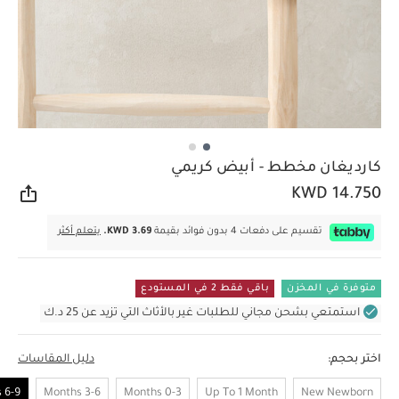
كارديغان مخطط - أبيض كريمي
KWD 14.750
مشار
تقسيم على دفعات 4 بدون فوائد بقيمة
KWD 3.69.
يتعلم أكثر
متوفرة في المخزن
باقي فقط 2 في المستودع
استمتعي بشحن مجاني للطلبات غير بالأثاث التي تزيد عن 25 د.ك
اختر بحجم:
دليل المقاسات
6-9 Months
3-6 Months
0-3 Months
Up To 1 Month
New Newborn