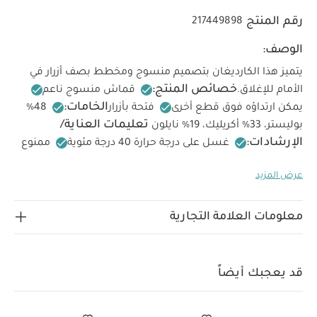
رقم المنتج
217449898
الوصف:
يتميز هذا الكارديغان بتصميم منسوج ومخطط بصف أزرار في
خصائص المنتج:
الأمام للإغلاق.
قماش منسوج ناعم
الخامات:
يمكن ارتداؤه فوق قطع أخرى
فتحة بأزرار
48‏‏%‏‏
تعليمات العناية/
بوليستر، 33‏‏%‏‏ أكريليك، 19‏‏%‏‏ نايلون
الإرشادات:
غسل على درجة حرارة 40 درجة مئوية
ممنوع
استخدام المبيضات
تجفيف على درجة حرارة منخفضة
كيّ
عرض المزيد
على درجة حرارة منخفضة
ممنوع التنظيف الجاف
تغسل
الألوان الداكنة على حدة
كيّ على الجانب الداخلي
قد يعجبك
أيضاً:
طقم ألبسة قطعة واحدة بأكمام قصيرة قماش عضوي بلون أبيض
معلومات العلامة التجارية
- 5 قطع
طقم بيجاما قطعة واحدة عضوية بلون أبيض - 3 قطع
صدل
ذهبي لامع
حذاء مفتوح من الخلف بتصميم أرنب
قبعة شمس بحافة
ونقشة فراولة
قد يعجبك أيضاً