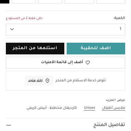
6-9 Months
الكمية:
باقي فقط 2 في المستودع
1
اضف للحقيبة
استلمها من المتجر
أضف إلى قائمة الأمنيات
تتوفر خدمة الاستلام من المتجر
اختر متجر
عرض المزيد
ملابس أطفال
Unisex
كارديغان مخطط - أبيض كريمي
تفاصيل المنتج