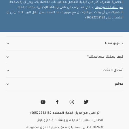
الحصرية. للتعرف أكثر على كيفية التعامل مع البيانات الخاصة بك، يرجى زيارة صفحة
سياسة الخصوصية
. إذا لم تعد ترغب في تلقي رسائلنا الإخبارية، يمكنك إلغاء
الاشتراك في أي وقت عبر التواصل مع فريق خدمة العملاء من خلال البريد الإلكتروني أو
الاتصال على
96522252182+
.
تسوق معنا
كيف يمكننا مساعدتك؟
أفضل الفئات
موقع
تواصل مع فريق خدمة العملاء
96522252182+
الطاير إنسغنيا (ذ.م.م) تدير وتمتلك ماماز وباباز
© 2026 الطاير إنسغنيا (ذ.م.م). جميع الحقوق محفوظة