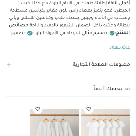
أكملي أناقة إطلالة طفلك في الأيام الباردة مع هذا الفيست
المبطن، فهو يتميز بغطاء رأس بلون مغاير بكباسين مسطحة
وسحّاب في الأمام وجيبين بغطاء قلاب وكباسين للإغلاق ويأتي
خصائص
ببطانة وحشو داخلي لضمان الشعور بالدفء والراحة.
المنتج:
تصميم مثالي للارتداء في الأجواء الباردة
تصميم
تعليمات السلامة
ببطانة وحشو داخلي
إغلاق بسحّاب
عرض المزيد
وتحذيرات:
الخامات:
تحفظ بعيدًا عن النار
الطبقة الخارجية:
100‏‏%‏‏ نايلون
البطانة: 100‏‏%‏‏ قطن
الحشو: 100‏‏%‏‏
تعليمات العناية/الإرشادات:
بوليستر
غسل على درجة
معلومات العلامة التجارية
حرارة 40 درجة مئوية
ممنوع استخدام المبيضات
تجفيف
على درجة حرارة منخفضة
كيّ على درجة حرارة منخفضة
ممنوع التنظيف الجاف
تغسل الألوان الداكنة على حدة
كيّ
قد يعجبك أيضاً
على الجانب الداخلي
قد يعجبك أيضاً:
طقم ألبسة قطعة واحدة
بأكمام قصيرة قماش عضوي بلون أبيض - 5 قطع
طقم بيجاما قطعة
واحدة عضوية بلون أبيض - 3 قطع