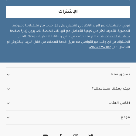
الإشتراك
قومي بالاشتراك عبر البريد الإلكتروني لتتعرفي على كل جديد من تشكيلاتنا وعروضنا
الحصرية. للتعرف أكثر على كيفية التعامل مع البيانات الخاصة بك، يرجى زيارة صفحة
سياسة الخصوصية
. إذا لم تعد ترغب في تلقي رسائلنا الإخبارية، يمكنك إلغاء
الاشتراك في أي وقت عبر التواصل مع فريق خدمة العملاء من خلال البريد الإلكتروني أو
الاتصال على
96522252182+
.
تسوق معنا
كيف يمكننا مساعدتك؟
أفضل الفئات
موقع