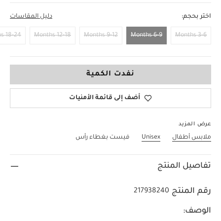
اختر بحجم:
دليل المقاسات
18-24 Months
12-18 Months
9-12 Months
6-9 Months
3-6 Months
6-9 Months
نفدت الكمية
أضف إلى قائمة الأمنيات
عرض المزيد
ملابس أطفال
Unisex
فيست بغطاء رأس
تفاصيل المنتج
رقم المنتج
217938240
الوصف: