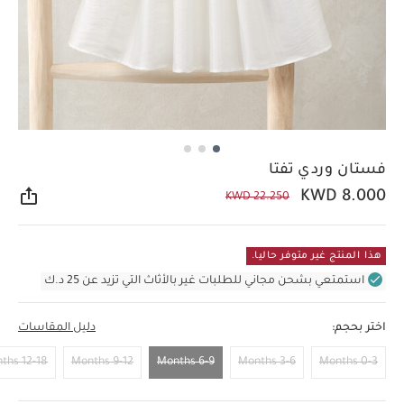
فستان وردي تفتا
KWD 8.000
KWD 22.250
مشار
هذا المنتج غير متوفر حاليا.
استمتعي بشحن مجاني للطلبات غير بالأثاث التي تزيد عن 25 د.ك
اختر بحجم:
دليل المقاسات
12-18 Months
9-12 Months
6-9 Months
3-6 Months
0-3 Months