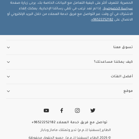
الحصرية. للتعرف أكثر على كيفية التعامل مع البيانات الخاصة بك، يرجى زيارة صفحة
سياسة الخصوصية
. إذا لم تعد ترغب في تلقي رسائلنا الإخبارية، يمكنك إلغاء
الاشتراك في أي وقت عبر التواصل مع فريق خدمة العملاء من خلال البريد الإلكتروني أو
الاتصال على
96522252182+
.
تسوق معنا
كيف يمكننا مساعدتك؟
أفضل الفئات
موقع
تواصل مع فريق خدمة العملاء
96522252182+
الطاير إنسغنيا (ذ.م.م) تدير وتمتلك ماماز وباباز
© 2026 الطاير إنسغنيا (ذ.م.م). جميع الحقوق محفوظة