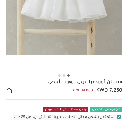
فستان أورجانزا مزين بزهور - أبيض
KWD 7.250
KWD 19.000
مشار
متوفرة في المخزن
باقي فقط 3 في المستودع
استمتعي بشحن مجاني للطلبات غير بالأثاث التي تزيد عن 25 د.ك