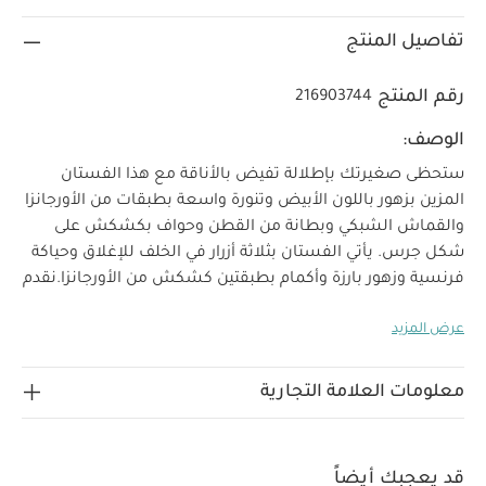
تفاصيل المنتج
رقم المنتج
216903744
الوصف:
ستحظى صغيرتك بإطلالة تفيض بالأناقة مع هذا الفستان
المزين بزهور باللون الأبيض وتنورة واسعة بطبقات من الأورجانزا
والقماش الشبكي وبطانة من القطن وحواف بكشكش على
شكل جرس. يأتي الفستان بثلاثة أزرار في الخلف للإغلاق وحياكة
فرنسية وزهور بارزة وأكمام بطبقتين كشكش من الأورجانزا.
نقدم
لك مجموعتنا المميزة من أزياء المناسبات لينعم أطفالك
عرض المزيد
بإطلالة أنيقة تخطف الأنظار، فالقطع تأتيك مصنوعة من خامات
فاخرة لتجمع بين الراحة والأناقة في الحفلات. ولأننا نعلم أن كل
إطلالة تكتمل بالتفاصيل الدقيقة، فقد أضفنا الكثير من
معلومات العلامة التجارية
خصائص المنتج:
اللمسات الرقيقة والتطريزات.
تنورة
واسعة بطبقات من الأورجانزا والقماش الشبكي وبطانة من
القطن
زهور بارزة على الخصر
أكمام بطبقتين من
قد يعجبك أيضاً