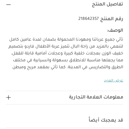
تفاصيل المنتج
رقم المنتج
218642357
الوصف:
تأتي جميع عرباتنا ومهودنا المحمولة بضمان لمدة عامين كامل
لتنعمي بالمزيد من راحة البال.
تتميز عربة الأطفال فاردو بتصميم
خفيف الوزن بعجلات خلفية كبيرة وعجلات أمامية قابلة للقفل،
مما يجعلها مناسبة للانطلاق بسهولة وانسيابية في مختلف
الطرق والتضاريس في المدينة. كما تأتي بمقعد مريح ومبطن
يأخذ شكل الجسم لضمان الشعور بالراحة وهيكل مكشوف
عرض المزيد
لمظهر أنيق وخصائص عالية الأداء مناسبة لجميع المواسم
والأعمار والمراحل العمرية. ويمكن استخدام عربة فاردو منذ
الولادة وحتى يصل طفلك إلى وزن 22 كغم.
صنعت من قماش
معلومات العلامة التجارية
بوليستر منسوج معاد تدويره بلون بيج فاتح ناعم وهيكل ذهبي
لمظهر فاخر وأنيق.
لماذا تشترين هذا المنتج؟
مناسبة منذ
الولادة وحتى وزن 22 كغم وتتوافق مع نظام سفر متكامل
هيكل
قد يعجبك أيضاً
خفيف الوزن بإمكانية الطي بيد واحدة وعجلات كبيرة مناسبة