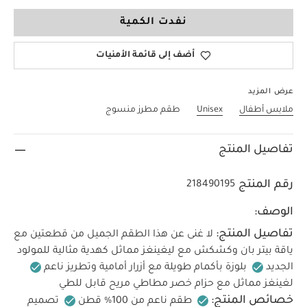
3-6 Months
نفدت الكمية
أضف إلى قائمة الأمنيات
عرض المزيد
ملابس أطفال
Unisex
طقم مطرز منسوج
تفاصيل المنتج
رقم المنتج
218490195
الوصف:
تفاصيل المنتج:
لا غنى عن هذا الطقم الجميل من قطعتين مع
ياقة بيتر بان وكشكش مع ليغينغز مماثل كهدية مثالية للمولود
الجديد
بلوزة بأكمام طويلة مع أزرار أمامية وتطريز ناعم
لغينغز مماثل مع حزام خصر مطاطي مريح قابل للطي
خصائص المنتج:
طقم ناعم من 100% قطن
تصميم