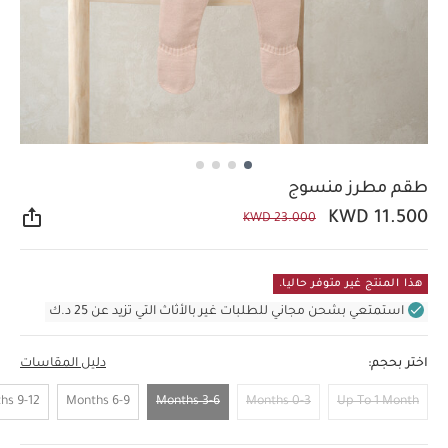
طقم مطرز منسوج
KWD 11.500
KWD 23.000
مشار
هذا المنتج غير متوفر حاليا.
استمتعي بشحن مجاني للطلبات غير بالأثاث التي تزيد عن 25 د.ك
اختر بحجم:
دليل المقاسات
9-12 Months
6-9 Months
3-6 Months
0-3 Months
Up To 1 Month