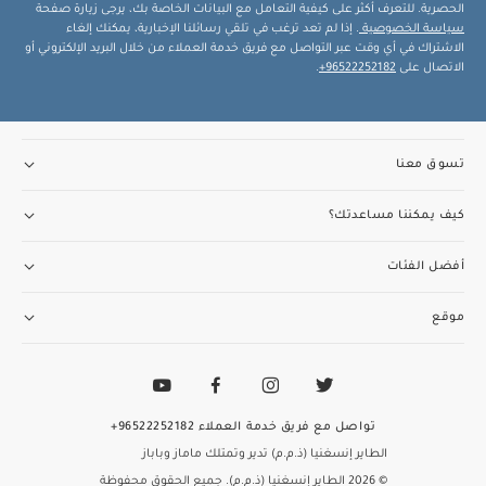
الحصرية. للتعرف أكثر على كيفية التعامل مع البيانات الخاصة بك، يرجى زيارة صفحة
سياسة الخصوصية
. إذا لم تعد ترغب في تلقي رسائلنا الإخبارية، يمكنك إلغاء
الاشتراك في أي وقت عبر التواصل مع فريق خدمة العملاء من خلال البريد الإلكتروني أو
الاتصال على
96522252182+
.
تسوق معنا
كيف يمكننا مساعدتك؟
أفضل الفئات
موقع
تواصل مع فريق خدمة العملاء
96522252182+
الطاير إنسغنيا (ذ.م.م) تدير وتمتلك ماماز وباباز
© 2026 الطاير إنسغنيا (ذ.م.م). جميع الحقوق محفوظة