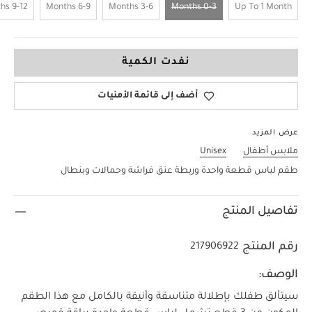
9-12 Months
6-9 Months
3-6 Months
0-3 Months
Up To 1 Month
0-3 Months
نفدت الكمية
أضف إلى قائمة الأمنيات
عرض المزيد
ملابس أطفال
Unisex
طقم لباس قطعة واحدة وربطة عنق فراشة وحمالات وبنطال
تفاصيل المنتج
رقم المنتج
217906922
الوصف:
سيتألق طفلك بإطلالة متناسقة وأنيقة بالكامل مع هذا الطقم