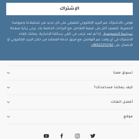
الإشتراك
قومي بالاشتراك عبر البريد الإلكتروني لتتعرفي على كل جديد من تشكيلاتنا وعروضنا
الحصرية. للتعرف أكثر على كيفية التعامل مع البيانات الخاصة بك، يرجى زيارة صفحة
سياسة الخصوصية
. إذا لم تعد ترغب في تلقي رسائلنا الإخبارية، يمكنك إلغاء
الاشتراك في أي وقت عبر التواصل مع فريق خدمة العملاء من خلال البريد الإلكتروني أو
الاتصال على
96522252182+
.
تسوق معنا
كيف يمكننا مساعدتك؟
أفضل الفئات
موقع