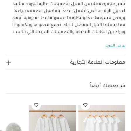
تتميز مجموعة ملابس المنزل بتصميمات عالية الجودة مثالية
لحديثي الولادة، فهي تشمل قطعًا بتفاصيل مصممة ببراعة
ويمكن تنسيقها معًا وتنظيفها بسهولة لإطلالة يومية أنيقة،
مما يجعلها الخيار المفضل للآباء. تجمع مجموعة ويلكم تو ذا
وورلد بين الخامات اللطيفة والتصميمات المريحة التي تناسب
استخدام طفلك منذ أيامه الأولى.
أضيفي لمسة مريحة وأنيقة إلى
عرض المزيد
إطلالة صغارك مع هذا الطقم المكون من قبعة منسوجة باللون
الأخضر ومزينة بأذنين بارزتين وجورب بوت بتصميم متناسق. صنع
لماذا تشتري هذا المنتج:
من 100‏%‏‏ قطن.
معلومات العلامة التجارية
إكسسوارت متناسقة لسهولة الارتداء
قبعة وجورب
بنمط بتصميم منسوج
تصميم بأذنين على القبعة
قد يعجبك
أيضاً:
طقم ألبسة قطعة واحدة بأكمام قصيرة قماش عضوي بلون أبيض
قد يعجبك أيضاً
- 5 قطع
طقم بيجاما قطعة واحدة عضوية بلون أبيض - 3 قطع
طقم
قبعة وجوارب بوت من نسيج دقيق - قطعتان
طقم قبعة وقفازات
منسوج
طقم قبعة بأذني دب وقفازات - بيج