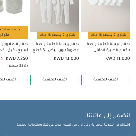
خدمة تغليف 
اشتري 2 بسعر 18 د.ك
اشتري 2 بسعر 18 د.ك
متوفر
طقم ألبسة قطعة واحدة
طقم بيجاما قطعة واحدة
طقم قبعة وجوار
بأكمام قصيرة قماش
عضوية بلون أبيض - 3 قطع
نسيج دقيق - قط
عضوي بلون أبيض - 5 قطع
KWD 7.250
KWD 13.000
KWD 11.000
50
(33% خصم)
اضف للحقيبة
اضف للحقيبة
اضف للحق
انضمي إلى عائلتنا
اشترك في نشرتنا الإخبارية وكن أول من تصله أحدث عروضنا ومنتجاتنا الجديدة.