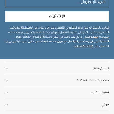
الإشتراك
قومي بالاشتراك عبر البريد الإلكتروني لتتعرفي على كل جديد من تشكيلاتنا وعروضنا
الحصرية. للتعرف أكثر على كيفية التعامل مع البيانات الخاصة بك، يرجى زيارة صفحة
سياسة الخصوصية
. إذا لم تعد ترغب في تلقي رسائلنا الإخبارية، يمكنك إلغاء
الاشتراك في أي وقت عبر التواصل مع فريق خدمة العملاء من خلال البريد الإلكتروني أو
الاتصال على
96522252182+
.
تسوق معنا
كيف يمكننا مساعدتك؟
أفضل الفئات
موقع