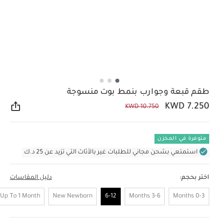
طقم قبعة وجوارب بنمط بوت منسوجة
KWD 7.250
KWD 10.750
مشار
متوفرة في المخزن
استمتعي بشحن مجاني للطلبات غير بالأثاث التي تزيد عن 25 د.ك
اختر بحجم:
دليل المقاسات
Up To 1 Month
New Newborn
6-12
3-6 Months
0-3 Months