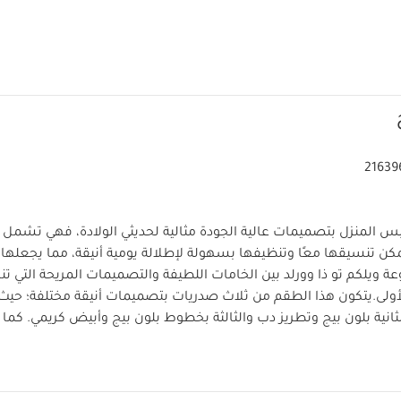
21639
س المنزل بتصميمات عالية الجودة مثالية لحديثي الولادة، فهي تشمل
ن تنسيقها معًا وتنظيفها بسهولة لإطلالة يومية أنيقة، مما يجعلها 
عة ويلكم تو ذا وورلد بين الخامات اللطيفة والتصميمات المريحة التي 
ولى.
يتكون هذا الطقم من ثلاث صدريات بتصميمات أنيقة مختلفة؛ حيث ت
ثانية بلون بيج وتطريز دب والثالثة بخطوط بلون بيج وأبيض كريمي. كما 
خلف للحماية من الانسكابات وكباسين للإغلاق لسهولة الارتداء وال
مناشف في الخلف
إغلاق بكباسين لسهولة الارتداء
تصميم مطرز
يمات العناية/الإرشادات: