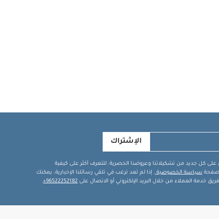
الإشتراك
في على كل جديد من تشكيلاتنا وعروضنا الحصرية. للتعرف أكثر على كيفية
ة صفحة
سياسة الخصوصية
. إذا لم تعد ترغب في تلقي رسائلنا الإخبارية، يمكنك
يق خدمة العملاء من خلال البريد الإلكتروني أو الاتصال على
96522252182+
.