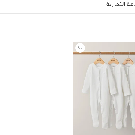
درجة حرارة 40 درجة مئوية
ممنوع استخدام المبيضات
تج
ة التجارية
كيّ على درجة حرارة منخفضة
ممنوع التنظيف الجاف
تغسل الألوان
على الظهر
قد يعجبك أيضاً:
طقم ألبسة قطعة واحدة بأكمام قصيرة قماش 
عة واحدة عضوية بلون أبيض - 3 قطع