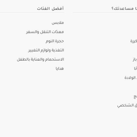
ا مساعدتك؟
أفضل الفئات
ملابس
معدّات التنقل والسفر
ررة
حجرة النوم
التغذية ولوازم التغيير
از
الاستحمام والعناية بالطفل
نا
هدايا
لولادة
ع
ق الشخصي