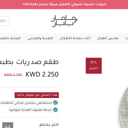
تنزيلات الصيف! تسوقي الأفضل مبيعًا بخصم لغاية 50%.
ت
ملابس أطفال
أثاث حضانة الأطفال
التغذية والكراسي
العناية بالطف
طقم صدريات بطبعة دب 
61%
خصم
KWD 2.250
KWD 5.750
هذا المنتج غير متوفر حاليا.
استمتعي بشحن مجاني للطلبات غير بال
خدمة تغليف الهدايا متوفرة
اختر بحجم:
0-0