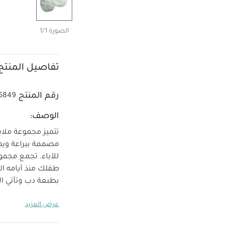
الصورة 1/1
تفاصيل المنتج
رقم المنتج
6849
الوصف:
تتميز مجموعة ملاب
مصممة ببراعة ويمك
للآباء. تجمع مجمو
طفلك منذ أيامه الأ
بطبعة دب وتأتي ال
بقماش مناشف في ال
عرض المزيد
المنتج:
قماش 
تعل