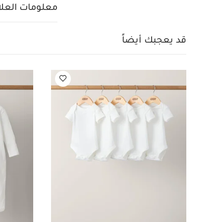
غسل في الغسالة عند 
معلومات العلام
حرارة منخفضة
يغسل مقلوبًا 
قد يعجبك أيضاً
5 قطع
طقم بيجاما قط