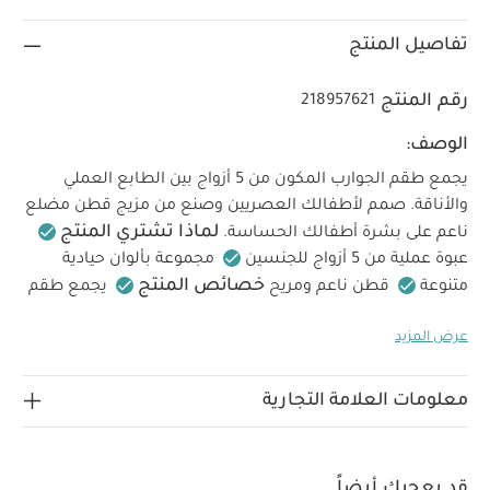
تفاصيل المنتج
رقم المنتج
218957621
الوصف:
يجمع طقم الجوارب المكون من 5 أزواج بين الطابع العملي
والأناقة. صمم لأطفالك العصريين وصنع من مزيج قطن مضلع
لماذا تشتري المنتج
ناعم على بشرة أطفالك الحساسة.
عبوة عملية من 5 أزواج للجنسين
مجموعة بألوان حيادية
خصائص المنتج
متنوعة
قطن ناعم ومريح
يجمع طقم
الجوارب المكون من 5 أزواج بين الطابع العملي والأناقة. صمم
عرض المزيد
لأطفالك العصريين وصنع من مزيج قطن مضلع ناعم على
الخامة:
بشرة أطفالك الحساسة
قطن 75%، بوليستر 22%،
تعليمات العناية والإرشادات:
إيلاستان 3%
يُغسل على
معلومات العلامة التجارية
درجة حرارة 40 درجة مئوية
لا يُستخدم المُبيض
لا يُكوى
لا يُنظف تنظيفًا جافًا
لا يُجفف في المجفف الآلي
قد
يعجبك أيضاً:
طقم ألبسة قطعة واحدة بأكمام قصيرة قماش عضوي
قد يعجبك أيضاً