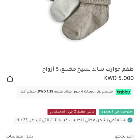
طقم جوارب ساند نسيج مضلع، 5 أزواج
KWD 5.000
مشار
تقسيم على دفعات 4 بدون فوائد بقيمة
KWD 1.25.
يتعلم أكثر
متوفرة في المخزن
باقي فقط 2 في المستودع
استمتعي بشحن مجاني للطلبات غير بالأثاث التي تزيد عن 25 د.ك
اختر بحجم:
دليل المقاسات