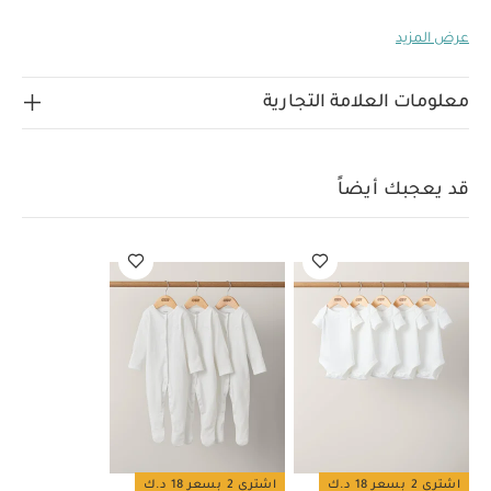
ويأتي الجاكيت بتصميم مصنوع من قماش بنسج متشابك
عرض المزيد
وكباسين مطاطية وياقة جاكيت بومبر وفتحة رقبة وأساور
بتصميم مضلع، كما صنع البنطال الرياضي بحزام خصر مطاطي
خصائص المنتج:
وحواف مضلعة لمقاس مثالي ومريح.
معلومات العلامة التجارية
تطريز منطاد
قماش بنسيج متشابك ناعم وحزام خصر
مطاطي
لباس قطعة واحدة وجاكيت بكباسين
الخامات:
للإغلاق
الجاكيت والبنطال: الطبقة الخارجية: 100‏‏%‏‏
قد يعجبك أيضاً
قطن - الحافة: 97‏‏%‏‏ قطن، 3‏‏%‏‏ إيلاستين
لباس قطعة واحدة:
تعليمات العناية/الإرشادات:
100‏‏%‏‏ قطن
غسل على درجة
حرارة 40 درجة مئوية
ممنوع استخدام المبيضات
تجفيف
على درجة حرارة منخفضة
كيّ على درجة حرارة منخفضة
ممنوع التنظيف الجاف
تغسل الألوان الداكنة على حدة
كيّ
على الجانب الداخلي
قد يعجبك أيضاً:
طقم ألبسة قطعة واحدة
بأكمام قصيرة قماش عضوي بلون أبيض - 5 قطع
طقم بيجاما قطعة
واحدة عضوية بلون أبيض - 3 قطع
اشتري 2 بسعر 18 د.ك
اشتري 2 بسعر 18 د.ك