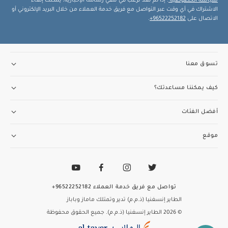
سياسة الخصوصية
. إذا لم تعد ترغب في تلقي رسائلنا الإخبارية، يمكنك إلغاء
الاشتراك في أي وقت عبر التواصل مع فريق خدمة العملاء من خلال البريد الإلكتروني أو
الاتصال على
96522252182+
.
تسوق معنا
كيف يمكننا مساعدتك؟
أفضل الفئات
موقع
تواصل مع فريق خدمة العملاء
96522252182+
الطاير إنسغنيا (ذ.م.م) تدير وتمتلك ماماز وباباز
© 2026 الطاير إنسغنيا (ذ.م.م). جميع الحقوق محفوظة