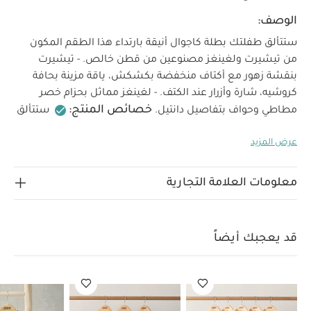
الوصف:
ستتألق طفلتك بطلة كاجوال أنيقة بارتداء هذا الطقم المكون
من تيشيرت ولغينغز مصنوعين من قطن خالص. - تيشيرت
بنقشة زهور مع أكتاف منخفضة بكشكش، ياقة مزينة بحافة
كروشيه، شارة وأزرار عند الكتف. - لغينغز مماثل بحزام خصر
خصائص المنتج:
مطاطي وحواف بتفاصيل دانتيل.
ستتألق
طفلتك بطلة كاجوال أنيقة بارتداء هذا الطقم المكون من
عرض المزيد
تيشيرت ولغينغز مصنوعين من قطن خالص. صمم التيشيرت
بنقشة زهور مع أكتاف منخفضة بكشكش وياقة مزينة بحافة
كروشيه وشارة وأزرار عند الكتف. يتميز اللغينغز المماثل بحزام
معلومات العلامة التجارية
الخامة:
خصر مطاطي وحواف بتفاصيل دانتيل.
خامة
التيشيرت - 100% قطن / خامة اللغينغز - 95% قطن، 5%
تعليمات العناية/الإرشادات:
إيلاستان
يُغسل على درجة
قد يعجبك أيضاً
حرارة 40 درجة مئوية
لا يُستخدم المُبيض
يُجفف في
المجفف على درجة حرارة منخفضة
كي على درجة حرارة
منخفضة
لا يُنظف تنظيفًا جافًا
تُغسل الألوان الداكنة
منفصلة
قد يعجبك أيضاً:
طقم ألبسة قطعة واحدة بأكمام قصيرة