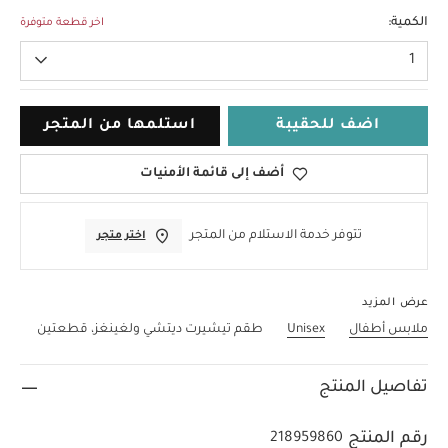
3-6 Months
الكمية:
اخر قطعة متوفرة
1
اضف للحقيبة
استلمها من المتجر
أضف إلى قائمة الأمنيات
تتوفر خدمة الاستلام من المتجر
اختر متجر
عرض المزيد
ملابس أطفال
Unisex
طقم تيشيرت ديتشي ولغينغز، قطعتين
تفاصيل المنتج
رقم المنتج
218959860