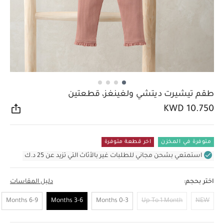
طقم تيشيرت ديتشي ولغينغز، قطعتين
KWD 10.750
مشار
متوفرة في المخزن
اخر قطعة متوفرة
استمتعي بشحن مجاني للطلبات غير بالأثاث التي تزيد عن 25 د.ك
اختر بحجم:
دليل المقاسات
6-9 Months
3-6 Months
0-3 Months
Up To 1 Month
NEW