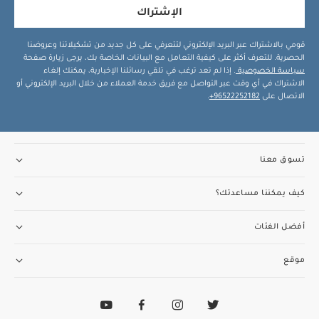
الإشتراك
قومي بالاشتراك عبر البريد الإلكتروني لتتعرفي على كل جديد من تشكيلاتنا وعروضنا
الحصرية. للتعرف أكثر على كيفية التعامل مع البيانات الخاصة بك، يرجى زيارة صفحة
سياسة الخصوصية
. إذا لم تعد ترغب في تلقي رسائلنا الإخبارية، يمكنك إلغاء
الاشتراك في أي وقت عبر التواصل مع فريق خدمة العملاء من خلال البريد الإلكتروني أو
الاتصال على
96522252182+
.
تسوق معنا
كيف يمكننا مساعدتك؟
أفضل الفئات
موقع