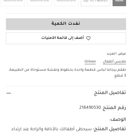
6-9 Months
3-6 Months
0-3 Months
Up To 1 Month
NEW
NEW
نفدت الكمية
أضف إلى قائمة الأمنيات
عرض المزيد
ملابس أطفال
Unisex
طقم بيجاما لباس قطعة واحدة بخطوط ونقشة مستوحاة من الطبيعة،
3 قطع
تفاصيل المنتج
رقم المنتج
218490530
الوصف:
تفاصيل المنتج:
سيحظى أطفالك بالأناقة والراحة عند ارتداء