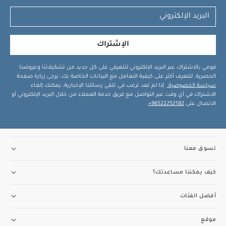
الإشتراك
قومي بالاشتراك عبر البريد الإلكتروني لتتعرفي على كل جديد من تشكيلاتنا وعروضنا
الحصرية. للتعرف أكثر على كيفية التعامل مع البيانات الخاصة بك، يرجى زيارة صفحة
سياسة الخصوصية
. إذا لم تعد ترغب في تلقي رسائلنا الإخبارية، يمكنك إلغاء
الاشتراك في أي وقت عبر التواصل مع فريق خدمة العملاء من خلال البريد الإلكتروني أو
الاتصال على
96522252182+
.
تسوق معنا
كيف يمكننا مساعدتك؟
أفضل الفئات
موقع