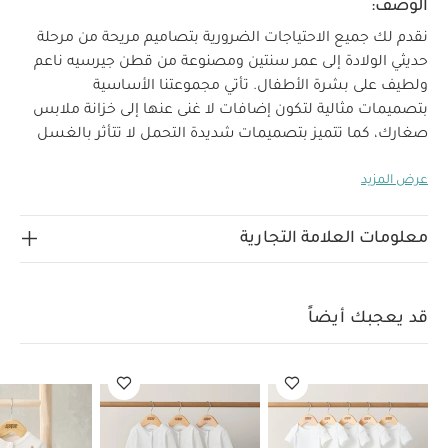
الوصف:
نقدم لك جميع الاحتياجات الضرورية بتصاميم مريحة من مرحلة
حديثي الولادة إلى عمر سنتين ومصنوعة من قطن جيرسيه ناعم
ولطيف على بشرة الأطفال. تأتي مجموعتنا الأساسية
بتصميمات مثالية لتكون إضافات لا غنى عنها إلى خزانة ملابس
صغارك، كما تتميز بتصميمات شديدة التحمل لا تتأثر بالغسل
المتكرر. سينعم صغارك بنوم هادئ مع هذه البيجامات القطعة
عرض المزيد
الواحدة المصنوعة من خامات فائقة النعومة، فيأتي هذا الطقم
مكونًا من 3 بيجامات قطعة واحدة بنقشات جلد فهد متنوعة
وتصميمات مثالية للنوم، وتتميز بتصميم سهل الارتداء بكباسين
معلومات العلامة التجارية
خالية من النيكل لا تسبب تهيجًا لبشرة الطفل. فضلاً عن
قفازات مدمجة للوقاية من الخدوش تناسب الأطفال من عمر 9-
12 شهرًا، ونعل مانع للانزلاق يناسب الأطفال من عمر 12-18
قد يعجبك أيضاً
شهرًا بتصميمات مثالية للحفاظ على سلامتهم أثناء النمو.
خصائص المنتج
ثلاث قطع بتصميمات رقيقة
تصميم
سهل الارتداء بكباسين للإغلاق
صنع من قطن جيرسيه
لينعم أطفالكم بالراحة
الخامات:
100‏‏‏‏‏‏‏‏‏‏%‏‏ قطن
تعليمات
العناية/الإرشادات:
غسل على درجة حرارة 40 درجة مئوية
ممنوع استخدام المبيضات
تجفيف على درجة حرارة