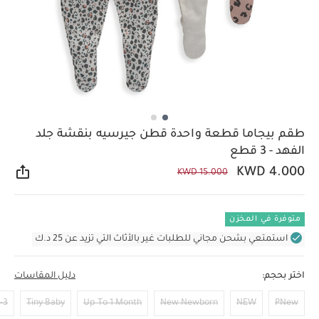
طقم بيجاما قطعة واحدة قطن جيرسيه بنقشة جلد
الفهد - 3 قطع
KWD 4.000
KWD 15.000
مشار
متوفرة في المخزن
استمتعي بشحن مجاني للطلبات غير بالأثاث التي تزيد عن 25 د.ك
اختر بحجم:
دليل المقاسات
Months
Tiny Baby
Up To 1 Month
New Newborn
NEW
PNew