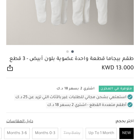
طقم بيجاما قطعة واحدة عضوية بلون أبيض - 3 قطع
KWD 13.000
مشار
متوفرة في المخزن
اشتري 2 بسعر 18 د.ك
استمتعي بشحن مجاني للطلبات غير بالأثاث التي تزيد عن 25 د.ك
أطقم متعددة القطع - اشتري 2 بسعر 18 د.ك
اختر بحجم:
دليل المقاسات
3-6 Months
0-3 Months
Tiny Baby
Up To 1 Month
NEW