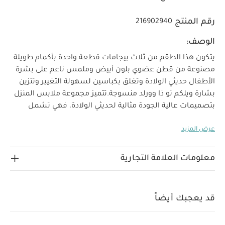
رقم المنتج
216902940
الوصف:
يتكون هذا الطقم من ثلاث بيجامات قطعة واحدة بأكمام طويلة
مصنوعة من قطن عضوي بلون أبيض وملمس ناعم على بشرة
الأطفال حديثي الولادة وتغلق بكباسين لسهولة التغيير وتتزين
بشارة ويلكم تو ذا وورلد منسوجة.
تتميز مجموعة ملابس المنزل
بتصميمات عالية الجودة مثالية لحديثي الولادة، فهي تشمل
قطعًا بتفاصيل مصممة ببراعة ويمكن تنسيقها معًا وتنظيفها
عرض المزيد
بسهولة لإطلالة يومية أنيقة، مما يجعلها الخيار المفضل للآباء.
تجمع مجموعة ويلكم تو ذا وورلد بين الخامات اللطيفة
والتصميمات المريحة التي تناسب استخدام طفلك منذ أيامه
معلومات العلامة التجارية
لماذا تشتري هذا المنتج:
الأولى.
قطن عضوي خالص بملمس ناعم ومريح على بشرة الأطفال
حديثي الولادة
إغلاق بكباسين لسهولة وسرعة التغيير
قد يعجبك أيضاً
الخامات:
تصميم بشارة منسوجة
تعليمات العناية/الإرشادات:
100‏% قطن