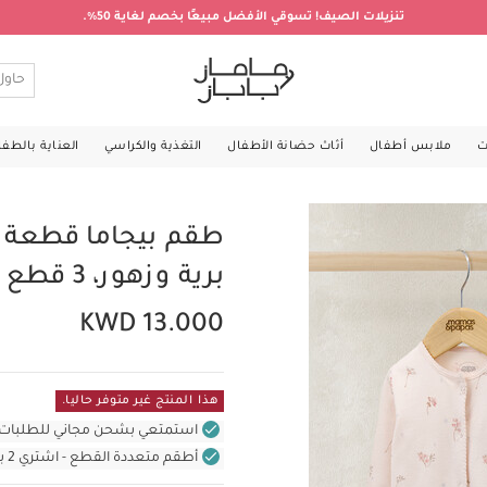
تنزيلات الصيف! تسوقي الأفضل مبيعًا بخصم لغاية 50%.
ت
ملابس أطفال
أثاث حضانة الأطفال
التغذية والكراسي
العناية بالطف
طقم بيجاما قطعة وا
برية وزهور، 3 قطع
KWD 13.000
هذا المنتج غير متوفر حاليا.
استمتعي بشحن مجاني للطلبات غير بال
أطقم متعددة القطع - اشتري 2 بسعر 18 د.ك