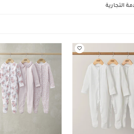
مام قصيرة قماش عضوي بلون أبيض - 5 قطع
ة التجارية
ت مائية، 3 قطع
بدلة سباحة بأكمام طويلة مزينة بقشة أزهار
طقم بيجامة بنق