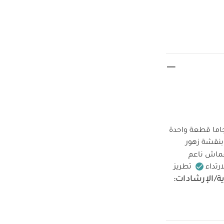
الأناقة والراحة عند ارتداء هذا الطقم المكون من 3 بيجاما قطعة واحدة
 بنقشة زهور
ماش ناعم
رتداء
تطريز
ة/الإرشادات:
لى درجة منخفضة
ة بشكل منفصل
عجبك أيضاً:
طقم