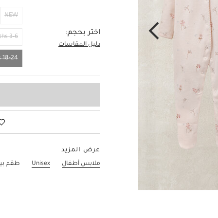
NEW
اختر بحجم:
3-6 Months
دليل المقاسات
18-24 Months
18-24 Months
عرض المزيد
ملابس أطفال
Unisex
طقم بيجا