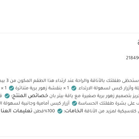
21849
ستحظى طفلتك ب
ة وأزرار كبس لسهولة الارتداء.
1 × بنقشة زهور برية متناثرة
1 ×
خصائص المنتج:
ق
 على بشرة طفلتك الحساسة
أزرار كبس أمامية وجانبية لسهولة الا
الخامات:
تعليمات العناي
ن كلاسيكية لمزيد من الأناقة
100%قطن
 درجة مئوية
لا تستخدم المبيضات
تجفيف بالمجفف ع
رارة منخفضة
لا تستخدم التنظيف الجاف
اغسل الألوان الداكن
تعليمات السلامة وتحذيرات:
الداخلي
يُحفظ بعيدًا عن النار
قد ي