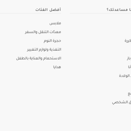
ا مساعدتك؟
أفضل الفئات
ملابس
معدّات التنقل والسفر
ررة
حجرة النوم
التغذية ولوازم التغيير
از
الاستحمام والعناية بالطفل
نا
هدايا
لولادة
ع
ق الشخصي