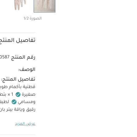
الصورة 1/2
تفاصيل المنتج
رقم المنتج
0587
الوصف:
تفاصيل المنتج:
قطنية بأكمام طويل
صغيرة
1 × بتطريز بتصميم زهور برية صغيرة مع ياقة بيتر بان
ومسامي
لطيف
رقيق وياقة بيتر با
تنظيف بالغسالة على 40
عرض المزيد
كي على درجة ح
كي على الجانب 