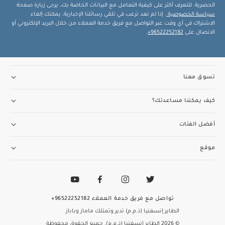
الحصرية. للتعرف أكثر على كيفية التعامل مع البيانات الخاصة بك، يرجى زيارة صفحة
سياسة الخصوصية
. إذا لم تعد ترغب في تلقي رسائلنا الإخبارية، يمكنك إلغاء
الاشتراك في أي وقت عبر التواصل مع فريق خدمة العملاء من خلال البريد الإلكتروني أو
الاتصال على
96522252182+
.
تسوق معنا
كيف يمكننا مساعدتك؟
أفضل الفئات
موقع
تواصل مع فريق خدمة العملاء
96522252182+
الطاير إنسغنيا (ذ.م.م) تدير وتمتلك ماماز وباباز
© 2026 الطاير إنسغنيا (ذ.م.م). جميع الحقوق محفوظة