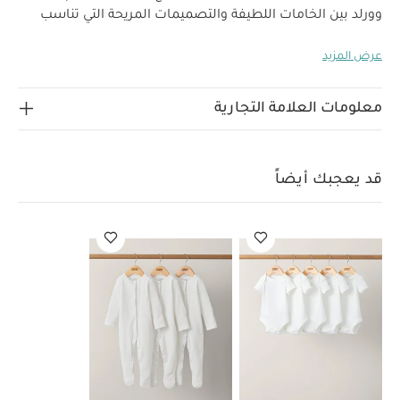
وورلد بين الخامات اللطيفة والتصميمات المريحة التي تناسب
استخدام طفلك منذ أيامه الأولى.
يتكون هذا الطقم العملي من 3
عرض المزيد
بيجامات قطعة واحدة بألوان محايدة ونقشات نجوم مناسبة
للأولاد والبنات. صنع من قطن متين وفائق النعومة بملمس
لطيف على بشرة الأطفال وقابل للغسل في الغسالة ويتميز
معلومات العلامة التجارية
بكباسين للإغلاق لسهولة الارتداء والتغيير.
لماذا تشترين هذا
المنتج؟
طقم ألبسة قطعة واحدة مناسبة للأولاد والبنات
مكون من 3 قطع
تصميم من قطن ناعم ومتين ومسامي
قد يعجبك أيضاً
وقابل للغسل في الغسالة
يغلق بكباسين لسهولة التغيير
قد يعجبك أيضاً:
طقم ألبسة قطعة واحدة بأكمام قصيرة قماش
عضوي بلون أبيض - 5 قطع
طقم بيجاما قطعة واحدة عضوية بلون أبيض
- 3 قطع