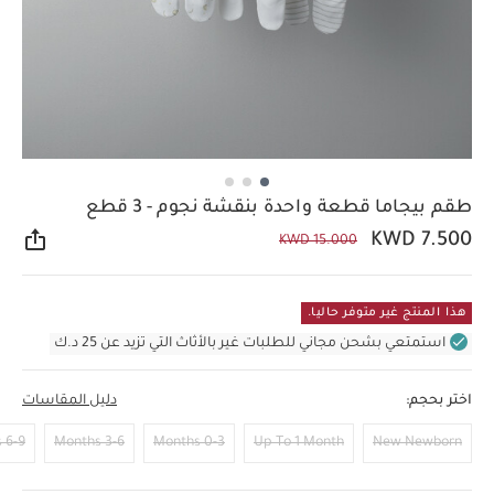
طقم بيجاما قطعة واحدة بنقشة نجوم - 3 قطع
KWD 7.500
KWD 15.000
مشار
هذا المنتج غير متوفر حاليا.
استمتعي بشحن مجاني للطلبات غير بالأثاث التي تزيد عن 25 د.ك
اختر بحجم:
دليل المقاسات
6-9 Months
3-6 Months
0-3 Months
Up To 1 Month
New Newborn